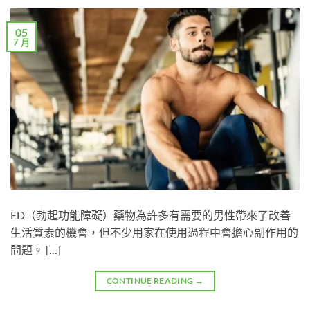
05
7 月
ED（勃起功能障礙）藥物為許多有需要的男性帶來了改善
生活質素的機會，但不少用家在使用過程中會擔心副作用的
問題。 […]
CONTINUE READING
→