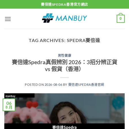
Skip
賽倍達SPEDRA香港官方網店
to
content
0
TAG ARCHIVES:
SPEDRA賽倍達
男性健康
賽倍達Spedra真假辨別 2026：3招分辨正貨
vs 假貨（香港）
POSTED ON
2026-08-06
BY
賽倍達SPEDRA香港官網
06
8 月