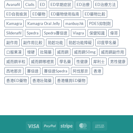
Avanafil
Cialis
ED
ED早期症狀
ED治療
ED治療方法
ED自我檢測
ED藥物
ED藥物使用指南
ED藥物比較
Kamagra
Kamagra Oral Jelly
manbuy.hk
PDE5抑制劑
Sildenafil
Spedra
Spedra賽倍達
Viagra
保健知識
偉哥
副作用
副作用比較
勃起功能
勃起功能障礙
印度學名藥
口服果凍
增硬
壯陽藥
威而鋼
威而鋼50mg
威而鋼副作用
威而鋼半粒
威而鋼哪裡買
學名藥
性健康
犀利士
男性健康
西地那非
賽倍達
賽倍達Spedra
阿伐那非
香港
香港ED藥物
香港壯陽藥
香港購買ED藥物
Visa
PayPal
Stripe
MasterCard
Cash
On