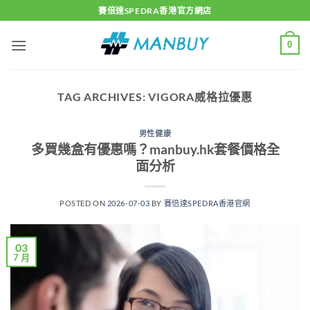
Skip
賽倍達SPEDRA香港官方網店
to
content
0
TAG ARCHIVES:
VIGORA威格拉優惠
男性健康
多買幾盒有優惠嗎？manbuy.hk套餐價格全
面分析
POSTED ON
2026-07-03
BY
賽倍達SPEDRA香港官網
03
7 月