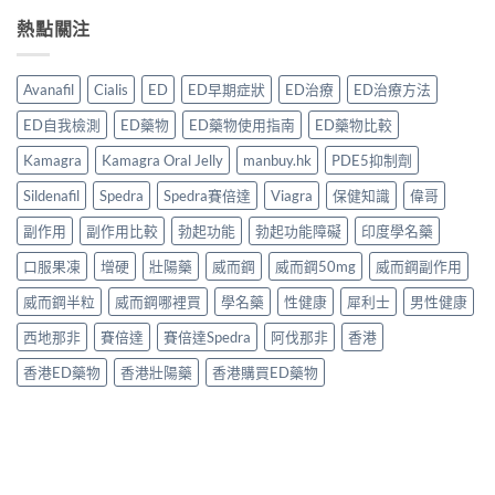
熱點關注
Avanafil
Cialis
ED
ED早期症狀
ED治療
ED治療方法
ED自我檢測
ED藥物
ED藥物使用指南
ED藥物比較
Kamagra
Kamagra Oral Jelly
manbuy.hk
PDE5抑制劑
Sildenafil
Spedra
Spedra賽倍達
Viagra
保健知識
偉哥
副作用
副作用比較
勃起功能
勃起功能障礙
印度學名藥
口服果凍
增硬
壯陽藥
威而鋼
威而鋼50mg
威而鋼副作用
威而鋼半粒
威而鋼哪裡買
學名藥
性健康
犀利士
男性健康
西地那非
賽倍達
賽倍達Spedra
阿伐那非
香港
香港ED藥物
香港壯陽藥
香港購買ED藥物