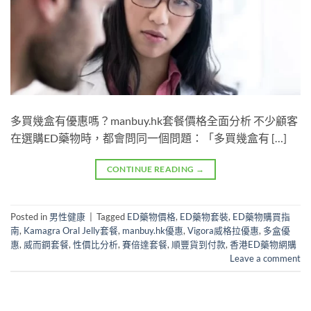
多買幾盒有優惠嗎？manbuy.hk套餐價格全面分析 不少顧客
在選購ED藥物時，都會問同一個問題：「多買幾盒有 […]
CONTINUE READING
→
Posted in
男性健康
|
Tagged
ED藥物價格
,
ED藥物套裝
,
ED藥物購買指
南
,
Kamagra Oral Jelly套餐
,
manbuy.hk優惠
,
Vigora威格拉優惠
,
多盒優
惠
,
威而鋼套餐
,
性價比分析
,
賽倍達套餐
,
順豐貨到付款
,
香港ED藥物網購
Leave a comment