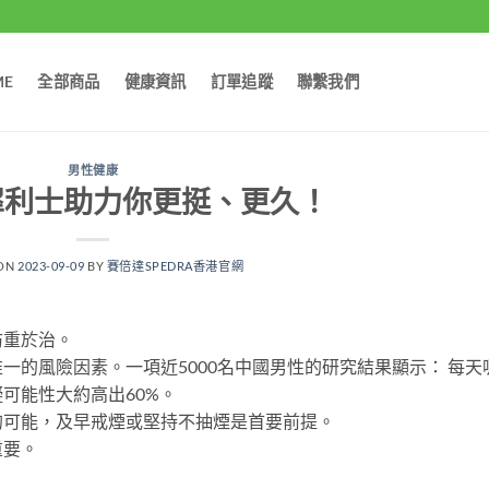
ME
全部商品
健康資訊
訂單追蹤
聯繫我們
男性健康
犀利士助力你更挺、更久！
 ON
2023-09-09
BY
賽倍達SPEDRA香港官網
防重於治。
一的風險因素。一項近5000名中國男性的研究結果顯示： 每天
可能性大約高出60%。
的可能，及早戒煙或堅持不抽煙是首要前提。
重要。