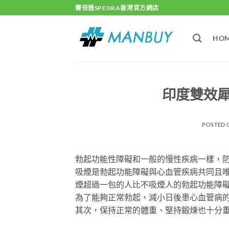
Skip
賽倍達SPEDRA香港官方網店
to
content
HO
印度雙效
POSTED
勃起功能性障礙和一般的慢性疾病一樣，
吸煙是勃起功能障礙與心血管疾病共同且唯
煙超過一包的人比不吸煙人的勃起功能障礙
為了能夠正常勃起，減小日後患心血管病
其次，保持正常的體重、堅持鍛煉也十分