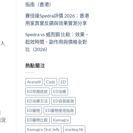
指南（香港）
賽倍達Spedra評價 2026：香港
用家真實反饋與效果實測分享
Spedra vs 威而鋼 比較：效果、
起效時間、副作用與價格全對
個人
比（2026）
熱點關注
Avanafil
Cialis
ED
ED早期症狀
ED治療
ED治療方法
ED自我檢測
ED藥物
ED藥物使用指南
男
情況
ED藥物比較
Kamagra
Kamagra Oral Jelly
manbuy.hk