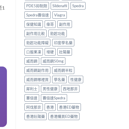
PDE5抑制劑
Sildenafil
Spedra
至1
Spedra賽倍達
Viagra
保健知識
偉哥
副作用
副作用比較
勃起功能
勃起功能障礙
印度學名藥
口服果凍
增硬
壯陽藥
威而鋼
威而鋼50mg
威而鋼副作用
威而鋼半粒
威而鋼哪裡買
學名藥
性健康
犀利士
男性健康
西地那非
賽倍達
賽倍達Spedra
阿伐那非
香港
香港ED藥物
香港壯陽藥
香港購買ED藥物