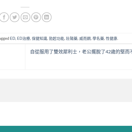
agged
ED
,
ED治療
,
保健知識
,
勃起功能
,
壯陽藥
,
威而鋼
,
學名藥
,
性健康
.
自從服用了雙效犀利士，老公擺脫了42歲的堅而