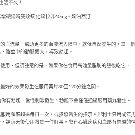
也活不久！
堅挺增硬延時雙效錠 他達拉非40mg + 達泊西汀
增加陰莖的血流量，幫助更多的血液流入陰莖，就像自然發生的，當一
出，陰莖中的動脈擴大，導致勃起。
前或飯後使用，但須註意的是，如果你在食用高油量脂肪的飯後吃它，
吸收。最好的效果發生在服用藥片30至120分鐘之間。
E可以幫助你有勃起，當性刺激發生。勃起不會僅僅通過服用藥丸發生。
或服用頻率超過每日一次，或按照醫生的指示。犀利士只用成年
時，請兩天後使用將是一件好事。患有心臟疾病和血壓有問題的