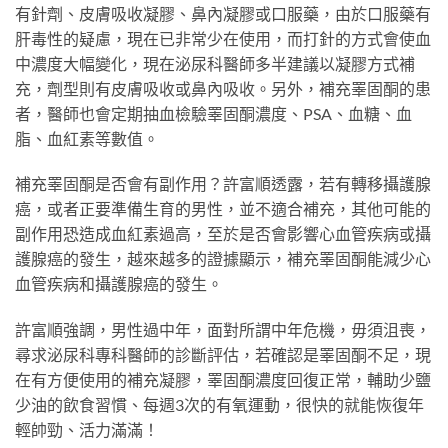
有針劑、皮膚吸收凝膠、鼻內凝膠或口服藥，由於口服藥有
肝毒性的疑慮，現在已非常少在使用，而打針的方式會使血
中濃度大幅變化，現在泌尿科醫師多半建議以凝膠方式補
充，劑型則有皮膚吸收或鼻內吸收。另外，補充睪固酮的患
者，醫師也會定期抽血檢驗睪固酮濃度、PSA、血糖、血
脂、血紅素等數值。
補充睪固酮是否會有副作用？許富順透露，若有轉移攝護腺
癌，或者正要準備生育的男性，並不適合補充，其他可能的
副作用恐造成血紅素過高，至於是否會影響心血管疾病或攝
護腺癌的發生，越來越多的證據顯示，補充睪固酮能減少心
血管疾病和攝護腺癌的發生。
許富順強調，男性過中年，面對所謂中年危機，毋須沮喪，
尋求泌尿科專科醫師的診斷評估，若確認是睪固酮不足，現
在有方便使用的補充凝膠，睪固酮濃度回復正常，輔助少鹽
少油的飲食習慣、每週3次的有氧運動，很快的就能恢復年
輕帥勁、活力滿滿！