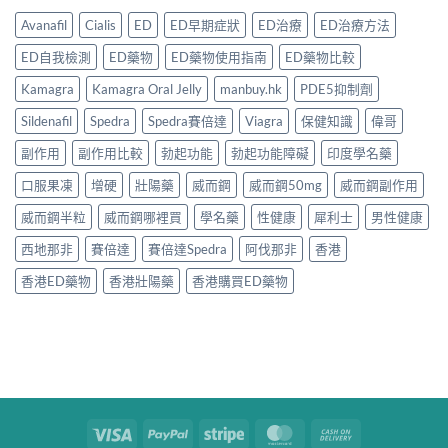
Avanafil
Cialis
ED
ED早期症狀
ED治療
ED治療方法
ED自我檢測
ED藥物
ED藥物使用指南
ED藥物比較
Kamagra
Kamagra Oral Jelly
manbuy.hk
PDE5抑制劑
Sildenafil
Spedra
Spedra賽倍達
Viagra
保健知識
偉哥
副作用
副作用比較
勃起功能
勃起功能障礙
印度學名藥
口服果凍
增硬
壯陽藥
威而鋼
威而鋼50mg
威而鋼副作用
威而鋼半粒
威而鋼哪裡買
學名藥
性健康
犀利士
男性健康
西地那非
賽倍達
賽倍達Spedra
阿伐那非
香港
香港ED藥物
香港壯陽藥
香港購買ED藥物
Visa
PayPal
Stripe
MasterCard
Cash