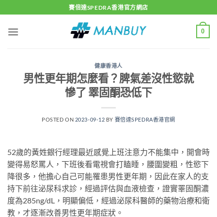
Skip
賽倍達SPEDRA香港官方網店
to
content
0
健康香港人
男性更年期怎麼看？脾氣差沒性慾就
慘了 睪固酮恐低下
POSTED ON
2023-09-12
BY
賽倍達SPEDRA香港官網
52歲的黃姓銀行經理最近感覺上班注意力不能集中，開會時
變得易怒罵人，下班後看電視會打瞌睡，腰圍變粗，性慾下
降很多，他擔心自己可能罹患男性更年期，因此在家人的支
持下前往泌尿科求診，經過評估與血液檢查，證實睪固酮濃
度為285ng/dL，明顯偏低，經過泌尿科醫師的藥物治療和衛
教，才逐漸改善男性更年期症狀。