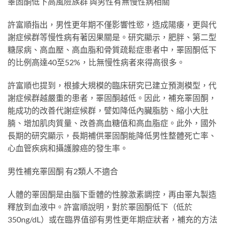
睪固酮低下高風險族群 與男性有無慢性病相關
許富順指出，男性更年期不僅影響性慾，造成陽痿，更與代
謝症候群等慢性病有著因果關是。研究顯示，肥胖、第二型
糖尿病、高血壓、高血脂和骨質疏鬆症患者中，睪固酮低下
的比例高達40至52%，比無慢性病者來得高很多。
許富順也提到，根據大規模的臨床研究已建立預測模型，代
謝症候群越嚴重的患者，睪固酮越低。因此，補充睪固酮，
能成功的改善代謝症候群，譬如降低內臟脂肪、縮小大肚
腩、增加肌肉質量、改善高血糖值和高血脂症。此外，國外
長期的研究顯示，長期補供睪固酮能降低男性整體死亡率、
心血管疾病和攝護腺癌的發生率。
男性補充睪固酮 有2類人不適合
人體的睪固酮是由腦下垂體的性腺激素調控，再由睪丸製造
釋放到血液中。許富順說明，對於睪固酮低下（低於
350ng/dL）或在臨界值卻有男性更年期症狀者，補充的方法