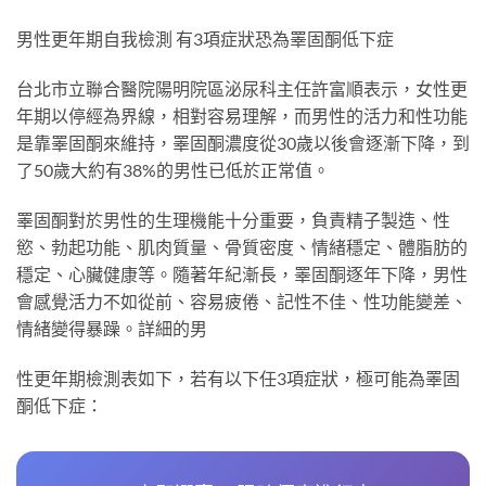
男性更年期自我檢測 有3項症狀恐為睪固酮低下症
台北市立聯合醫院陽明院區泌尿科主任許富順表示，女性更
年期以停經為界線，相對容易理解，而男性的活力和性功能
是靠睪固酮來維持，睪固酮濃度從30歲以後會逐漸下降，到
了50歲大約有38%的男性已低於正常值。
睪固酮對於男性的生理機能十分重要，負責精子製造、性
慾、勃起功能、肌肉質量、骨質密度、情緒穩定、體脂肪的
穩定、心臟健康等。隨著年紀漸長，睪固酮逐年下降，男性
會感覺活力不如從前、容易疲倦、記性不佳、性功能變差、
情緒變得暴躁。詳細的男
性更年期檢測表如下，若有以下任3項症狀，極可能為睪固
酮低下症：