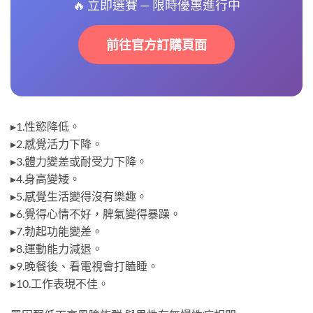
🔥 立即選賽 — 限時優惠進行中
前往官方訂購頁面
▸1.性慾降低。
▸2.感覺活力下降。
▸3.體力變差或耐受力下降。
▸4.身高變矮。
▸5.感覺生活變得沒有樂趣。
▸6.覺得心情不好，脾氣變得暴躁。
▸7.勃起功能變差。
▸8.運動能力減退。
▸9.晚餐後、看電視會打瞌睡。
▸10.工作表現不佳。