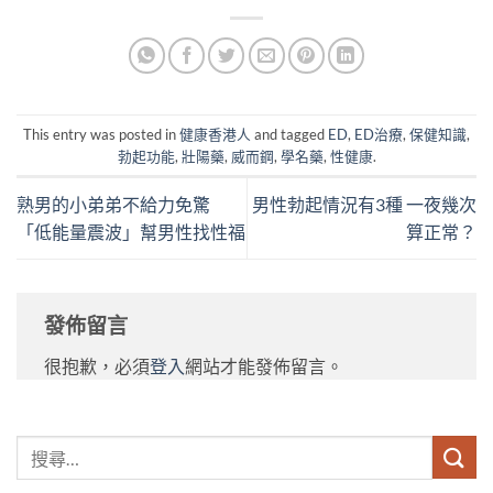
This entry was posted in
健康香港人
and tagged
ED
,
ED治療
,
保健知識
,
勃起功能
,
壯陽藥
,
威而鋼
,
學名藥
,
性健康
.
熟男的小弟弟不給力免驚
男性勃起情況有3種 一夜幾次
「低能量震波」幫男性找性福
算正常？
發佈留言
很抱歉，必須
登入
網站才能發佈留言。