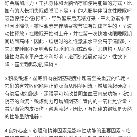
好会增加压力，干扰身体和大脑储存和使用能量的方式，比
如有的人长期失眠或睡眠不足，有的人肥胖伴阻塞性睡眠呼
吸暂停综合征(打鼾)，导致醒来后无精打采，睾丸激素水平
也因此降低。雄性激素是伴随昼夜节律有规律产生的，呈波
动性释放，在睡眠开始时上升，并在第一次快速动眼睡眠期
间达到高峰。因此，睡眠时的雄性激素水平会高于清醒时，
失眠或睡眠不足则会缩短睡眠时间或改变睡眠结构，从而对
雄性激素水平产生不利影响，进而造成晨勃减少、性欲下
降、甚至勃起功能障碍。
3.积极锻炼。盆底肌肉在阴茎硬度中起着至关重要的作用。
它们的有效收缩能阻止静脉血从阴茎回流，增加勃起硬度。
有氧运动如跑步、深蹲等可以改善阴茎血管内皮功能，增加
阴茎的血流。锻炼耐力可增加阴茎血管内的一氧化氮含量，
减少血管内皮损伤，帮助勃起。因此，有规律的锻炼是天然
的性能量助推器。
4.良好心态。心理和精神因素是影响性功能的重要因素。临