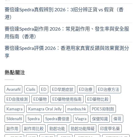
賽倍達Spedra真假辨別 2026：3招分辨正貨 vs 假貨（香
港）
賽倍達Spedra副作用 2026：常見副作用、發生率與安全服
用指南（香港）
賽倍達Spedra評價 2026：香港用家真實反饋與效果實測分
享
熱點關注
Avanafil
Cialis
ED
ED早期症狀
ED治療
ED治療方法
ED自我檢測
ED藥物
ED藥物使用指南
ED藥物比較
Kamagra
Kamagra Oral Jelly
manbuy.hk
PDE5抑制劑
Sildenafil
Spedra
Spedra賽倍達
Viagra
保健知識
偉哥
副作用
副作用比較
勃起功能
勃起功能障礙
印度學名藥