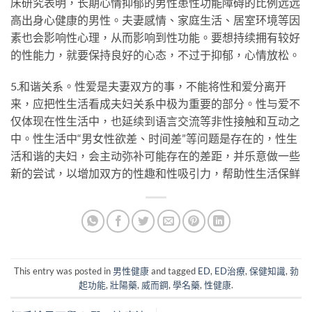
床研究表明，长期心情抑郁的男性患性功能障碍的比例远远
高出身心健康的男性。夫妻感情、家庭生活、居室环境等因
素也会影响性心理，从而影响到性功能。要想持续拥有较好
的性能力，就要保持良好的心态，不过于抑郁，心情放松。
5.和谐关系。性爱是夫妻双方的事，不能将性和爱分离开
来，应把性生活看成夫妇关系中极为重要的部分。性与爱不
仅体现在性生活中，也延续到语言交流等非性接触和互动之
中。性生活中“男女性欲差、时间差”等问题是存在的，性生
活和谐的夫妇，会主动弥补可能存在的差距，并乐意做一些
新的尝试，以增加双方的性趣和性吸引力，帮助性生活保鲜
This entry was posted in
男性健康
and tagged
ED
,
ED治療
,
保健知識
,
勃
起功能
,
壯陽藥
,
威而鋼
,
學名藥
,
性健康
.