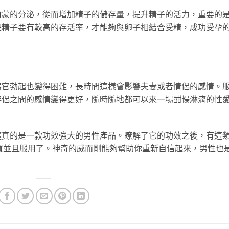
爾蒙的分泌，從而增加精子的儲存量，提升精子的活力，重要的
是精子要有較高的存活率，才能夠與卵子相結合受精，成功受孕
器官勃起也變得困難，長時間這樣會影響夫妻或者情侶的感情。
伴侶之間的感情變得更好，隨時隨地都可以來一場酣暢淋漓的性
這真的是一款功效強大的男性產品。瞭解了它的功效之後，有這
買並且服用了。神奇的威而剛能夠幫助你重新自信起來，男性也