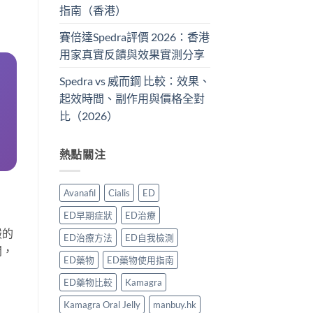
指南（香港）
賽倍達Spedra評價 2026：香港
用家真實反饋與效果實測分享
Spedra vs 威而鋼 比較：效果、
起效時間、副作用與價格全對
比（2026）
熱點關注
Avanafil
Cialis
ED
ED早期症狀
ED治療
嚴的
ED治療方法
ED自我檢測
間，
ED藥物
ED藥物使用指南
ED藥物比較
Kamagra
Kamagra Oral Jelly
manbuy.hk