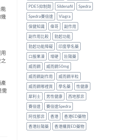
PDE5抑制劑
Sildenafil
Spedra
是能
的幾
Spedra賽倍達
Viagra
保健知識
偉哥
副作用
副作用比較
勃起功能
勃起功能障礙
印度學名藥
服用
口服果凍
增硬
壯陽藥
愛之
威而鋼
威而鋼50mg
威而鋼副作用
威而鋼半粒
類產
威而鋼哪裡買
學名藥
性健康
是需
犀利士
男性健康
西地那非
賽倍達
賽倍達Spedra
阿伐那非
香港
香港ED藥物
香港壯陽藥
香港購買ED藥物