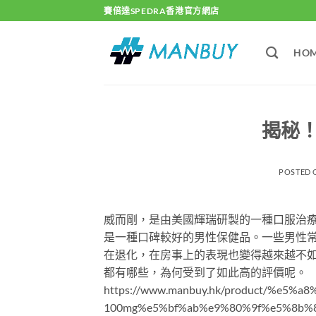
Skip
賽倍達SPEDRA香港官方網店
to
content
HO
揭秘
POSTED
威而剛，是由美國輝瑞研製的一種口服治療
是一種口碑較好的男性保健品。一些男性
在退化，在房事上的表現也變得越來越不
都有哪些，為何受到了如此高的評價呢。
https://www.manbuy.hk/product/%e
100mg%e5%bf%ab%e9%80%9f%e5%8b%