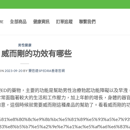
ME
全部商品
健康資訊
訂單追蹤
聯繫我們
男性健康
！威而剛的功效有哪些
 ON
2023-09-20
BY
賽倍達SPEDRA香港官網
ED的藥物，主要的功能是幫助男性治療勃起功能障礙以及早洩
常常面臨著較大的生活和工作壓力，加上年齡的增長，身體的器
如意，這個時候就需要威而剛這種產品的幫助了。看看威而剛的
5%a8%81%e8%80%8c%e9%8b%bc%e5%81%89%e5%93%a5%e7%93
83%e8%b5%b7%e5%a2%9e%e7%a1%ac%e5%af%a6%e6%83%