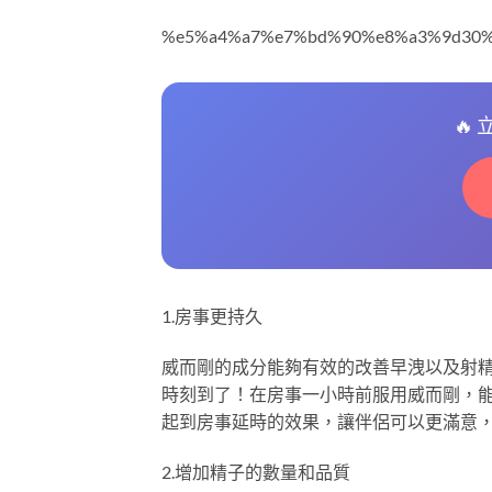
%e5%a4%a7%e7%bd%90%e8%a3%9d30
🔥
1.房事更持久
威而剛的成分能夠有效的改善早洩以及射
時刻到了！在房事一小時前服用威而剛，
起到房事延時的效果，讓伴侶可以更滿意
2.增加精子的數量和品質