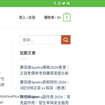
登入 / 註冊
購物車 /
$
0
0
近期文章
賽倍達Spedra價格2026香港：
，
正貨售價參考與購買渠道比較
官也
賽倍達Spedra真假辨別 2026：
功效
3招分辨正貨 vs 假貨（香港）
%b6%e8%a3%9dviagra-
賽倍達Spedra副作用 2026：常
a0
見副作用、發生率與安全服用