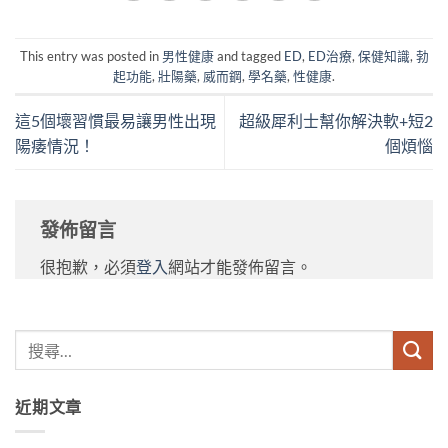
This entry was posted in
男性健康
and tagged
ED
,
ED治療
,
保健知識
,
勃
起功能
,
壯陽藥
,
威而鋼
,
學名藥
,
性健康
.
這5個壞習慣最易讓男性出現
超級犀利士幫你解決軟+短2
陽痿情況！
個煩惱
發佈留言
很抱歉，必須
登入
網站才能發佈留言。
近期文章