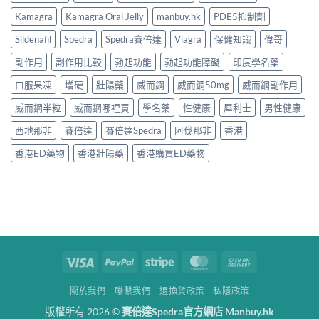
Kamagra
Kamagra Oral Jelly
manbuy.hk
PDE5抑制劑
Sildenafil
Spedra
Spedra賽倍達
Viagra
保健知識
偉哥
副作用
副作用比較
勃起功能
勃起功能障礙
印度學名藥
口服果凍
增硬
壯陽藥
威而鋼
威而鋼50mg
威而鋼副作用
威而鋼半粒
威而鋼哪裡買
學名藥
性健康
犀利士
男性健康
西地那非
賽倍達
賽倍達Spedra
阿伐那非
香港
香港ED藥物
香港壯陽藥
香港購買ED藥物
Visa
PayPal
Stripe
MasterCard
Cash
On
關於我們
聯繫我們
退換貨政策
私隱政策
Delivery
版權所有 2026 ©
賽倍達Spedra官方網店 Manbuy.hk