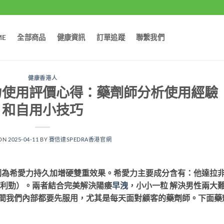
ME
全部商品
健康資訊
訂單追蹤
聯繫我們
健康香港人
力使用評價心得：藥劑師分析使用經驗
和自用小技巧
 ON
2025-04-11
BY
賽倍達SPEDRA香港官網
因為希愛力持久加增硬雙重效果。希愛力主要成分含有：他達拉
一粒必利勁）。兩者結合完美解決陽痿
早洩
，小小一粒 解決男性兩大
時間我們內部都要先服用，尤其是每天面對顧客的藥劑師。下面藥