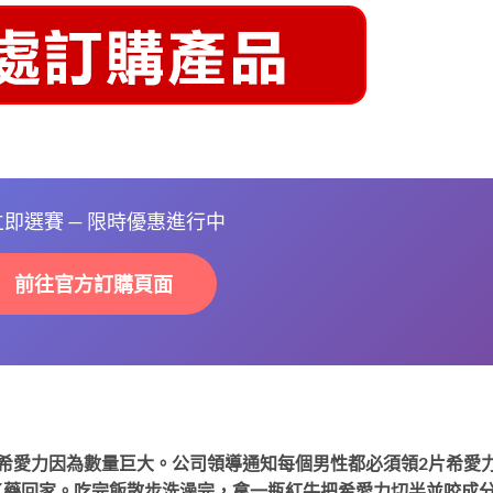
 立即選賽 — 限時優惠進行中
前往官方訂購頁面
希愛力因為數量巨大。公司領導通知每個男性都必須領2片希愛
了藥回家。吃完飯散步洗澡完，拿一瓶紅牛把希愛力切半並咬成