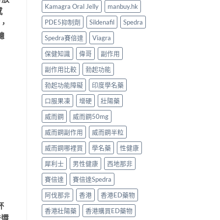
Kamagra Oral Jelly
manbuy.hk
感
PDE5抑制劑
Sildenafil
Spedra
射，
總
Spedra賽倍達
Viagra
保健知識
偉哥
副作用
副作用比較
勃起功能
勃起功能障礙
印度學名藥
口服果凍
增硬
壯陽藥
威而鋼
威而鋼50mg
威而鋼副作用
威而鋼半粒
威而鋼哪裡買
學名藥
性健康
犀利士
男性健康
西地那非
賽倍達
賽倍達Spedra
阿伐那非
香港
香港ED藥物
杯
香港壯陽藥
香港購買ED藥物
法還