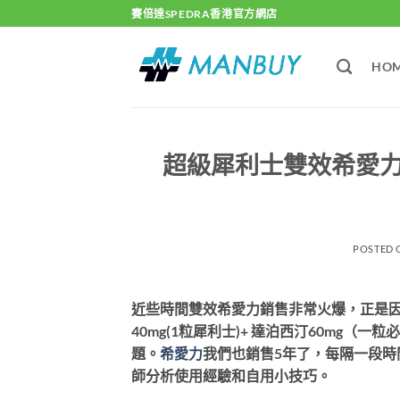
Skip
賽倍達SPEDRA香港官方網店
to
content
HO
超級犀利士雙效希愛
POSTED
近些時間雙效希愛力銷售非常火爆，正是
40mg(1粒犀利士)+ 達泊西汀60mg（
題。
希愛力
我們也銷售5年了，每隔一段
師分析使用經驗和自用小技巧。