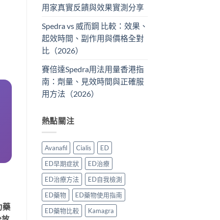
用家真實反饋與效果實測分享
Spedra vs 威而鋼 比較：效果、
起效時間、副作用與價格全對
比（2026）
賽倍達Spedra用法用量香港指
南：劑量、見效時間與正確服
用方法（2026）
熱點關注
Avanafil
Cialis
ED
ED早期症狀
ED治療
ED治療方法
ED自我檢測
ED藥物
ED藥物使用指南
力藥
ED藥物比較
Kamagra
分放