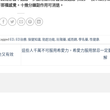
汗那種感覺。十幾分鐘副作用可消退。
tagged
ED
,
ED治療
,
保健知識
,
勃起功能
,
壯陽藥
,
威而鋼
,
學名藥
,
性健康
.
這些人千萬不可服用希愛力，希愛力服用禁忌一定
全又有效
解