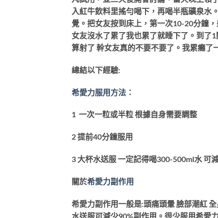
入紅牛飲料里搖勻喝下，再喝半瓶礦泉水。
覺。把女友按到床上，第一次10-20分鐘
女友沒水了累了我也累了就睡下了。到了1點
算射了 幹女友真的不要不要了。我累癱了
總結以下經驗:
希愛力服用方法
：
1 一次一粒或半粒 根據自身需要調整
2 提前40分鐘服用
3 大杯水送服 一定記得喝300-500ml水 可
關於
希愛力副作用
希愛力副作用一般是:頭痛頭暈 臉部潮紅 
水送服可減少90%副作用。很少服用希愛