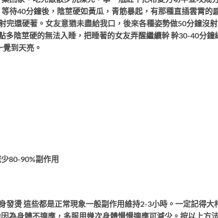
等待40分鐘後，陰莖硬如黃瓜，青筋暴起，有那種直插雲霄的
，射完還硬著。女友意猶未盡給我口，後來各種姿勢做50分鐘沒
多陰莖硬的無法入睡，把睡著的女友弄醒繼續幹 幹30-40分鐘
一覺到天亮。
減少80-90%副作用
全身發燙 這些都是正常現象一般副作用維持2-3小時。一定記得大
力因為身體不適應，多服用幾次身體慢慢適應可減少。按以上方