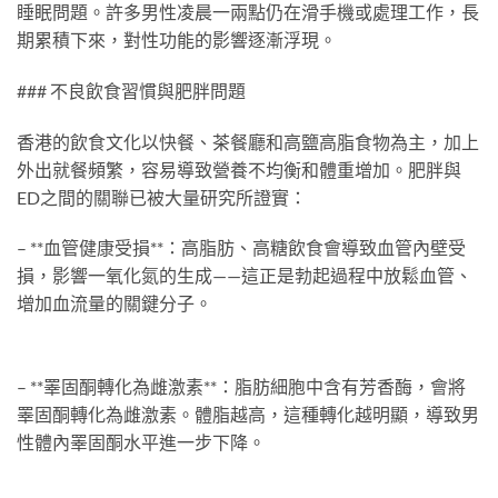
睡眠問題。許多男性凌晨一兩點仍在滑手機或處理工作，長
期累積下來，對性功能的影響逐漸浮現。
### 不良飲食習慣與肥胖問題
香港的飲食文化以快餐、茶餐廳和高鹽高脂食物為主，加上
外出就餐頻繁，容易導致營養不均衡和體重增加。肥胖與
ED之間的關聯已被大量研究所證實：
– **血管健康受損**：高脂肪、高糖飲食會導致血管內壁受
損，影響一氧化氮的生成——這正是勃起過程中放鬆血管、
增加血流量的關鍵分子。
– **睪固酮轉化為雌激素**：脂肪細胞中含有芳香酶，會將
睪固酮轉化為雌激素。體脂越高，這種轉化越明顯，導致男
性體內睪固酮水平進一步下降。