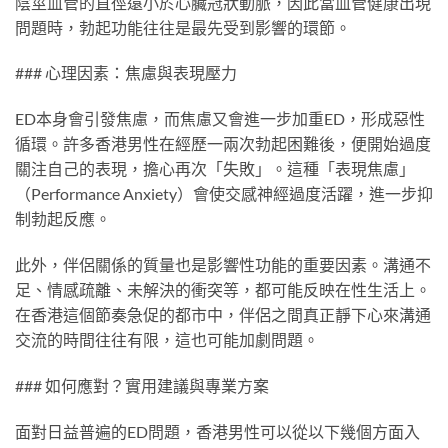
陰莖血管的直徑遠小於心臟冠狀動脈，因此當血管健康出現
問題時，勃起功能往往是最先受到影響的環節。
### 心理因素：焦慮與表現壓力
ED本身會引發焦慮，而焦慮又會進一步加重ED，形成惡性
循環。許多香港男性在經歷一兩次勃起困難後，便開始過度
關注自己的表現，擔心再次「失敗」。這種「表現焦慮」
（Performance Anxiety）會使交感神經過度活躍，進一步抑
制勃起反應。
此外，伴侶關係的質量也是影響性功能的重要因素。溝通不
足、情感疏離、未解決的衝突等，都可能反映在性生活上。
在香港這個節奏急促的都市中，伴侶之間真正靜下心來溝通
交流的時間往往有限，這也可能加劇問題。
### 如何應對？實用建議與專業方案
面對日益普遍的ED問題，香港男性可以從以下幾個方面入