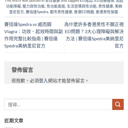
This entry was posted in
男性健康
and tagged
ED成因
,
ED治療選擇
,
勃起
功能障礙
,
壓力與性功能
,
性功能衰退
,
生活習慣與性功能
,
男性健康
,
美納
里尼官方
,
賽倍達Spedra
,
都市男性健康
,
香港ED問題
,
香港男性保健
.
賽倍達Spedra vs 威而鋼
為什麼許多香港男性不願正視
Viagra：功效、起效時間與副
ED問題？3大心理障礙與解決
作用完整比較指南 | 賽倍達
方法 | 賽倍達Spedra美納里尼
Spedra美納里尼官方
官方
發佈留言
很抱歉，必須
登入
網站才能發佈留言。
近期文章