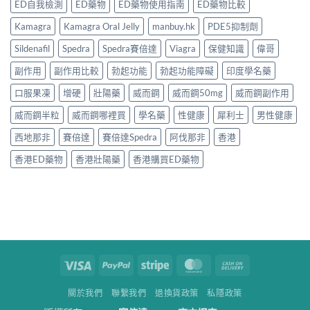
ED自我檢測
ED藥物
ED藥物使用指南
ED藥物比較
Kamagra
Kamagra Oral Jelly
manbuy.hk
PDE5抑制劑
Sildenafil
Spedra
Spedra賽倍達
Viagra
保健知識
偉哥
副作用
副作用比較
勃起功能
勃起功能障礙
印度學名藥
口服果凍
增硬
壯陽藥
威而鋼
威而鋼50mg
威而鋼副作用
威而鋼半粒
威而鋼哪裡買
學名藥
性健康
犀利士
男性健康
西地那非
賽倍達
賽倍達Spedra
阿伐那非
香港
香港ED藥物
香港壯陽藥
香港購買ED藥物
Visa
PayPal
Stripe
MasterCard
Cash
On
關於我們
聯繫我們
退換貨政策
私隱政策
Delivery