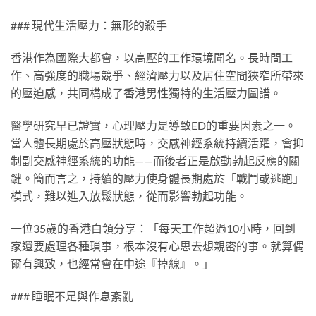
### 現代生活壓力：無形的殺手
香港作為國際大都會，以高壓的工作環境聞名。長時間工
作、高強度的職場競爭、經濟壓力以及居住空間狹窄所帶來
的壓迫感，共同構成了香港男性獨特的生活壓力圖譜。
醫學研究早已證實，心理壓力是導致ED的重要因素之一。
當人體長期處於高壓狀態時，交感神經系統持續活躍，會抑
制副交感神經系統的功能——而後者正是啟動勃起反應的關
鍵。簡而言之，持續的壓力使身體長期處於「戰鬥或逃跑」
模式，難以進入放鬆狀態，從而影響勃起功能。
一位35歲的香港白領分享：「每天工作超過10小時，回到
家還要處理各種瑣事，根本沒有心思去想親密的事。就算偶
爾有興致，也經常會在中途『掉線』。」
### 睡眠不足與作息紊亂