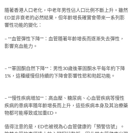
隨著香港人口老化，中老年男性佔人口比例不斷上升。雖然
ED並非衰老的必然結果，但年齡增長確實會帶來一系列影
響性功能的變化：
– **血管彈性下降**：血管隨著年齡增長而逐漸失去彈性，
影響充血能力。
– **睪固酮自然下降**：男性30歲後睪固酮水平每年約下降
1%，這種緩慢但持續的下降會影響性慾和勃起功能。
– **慢性疾病增加**：高血壓、糖尿病、心血管疾病等慢性
疾病的患病率隨年齡增長而上升，這些疾病本身及其治療藥
物都可能導致或加重ED。
值得注意的是，ED也被視為心血管健康的「預警信號」。