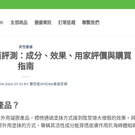
ME
全部商品
健康資訊
訂單追蹤
聯繫我們
男性健康
凝膠全面評測：成分、效果、用家評價與購買
指南
 ON
2026-07-01
BY
賽倍達SPEDRA香港官網
麼產品？
斯的男性外用凝膠產品，標榜通過塗抹方式達到陰莖增大增粗的效果。
的是局部外用塗抹的方式，聲稱其活性成分能穿透皮膚作用於海綿體組