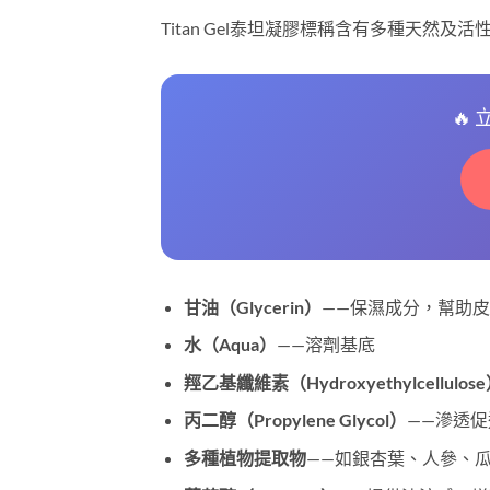
Titan Gel泰坦凝膠標稱含有多種天然
🔥
甘油（Glycerin）
——保濕成分，幫助
水（Aqua）
——溶劑基底
羥乙基纖維素（Hydroxyethylcellulos
丙二醇（Propylene Glycol）
——滲透
多種植物提取物
——如銀杏葉、人參、