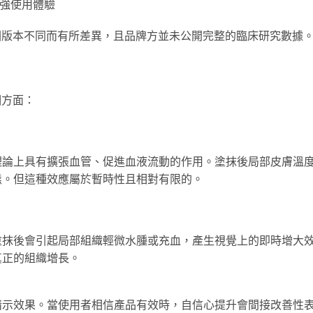
增強使用體驗
分配方因版本不同而有所差異，且品牌方並未公開完整的臨床研究數據
個方面：
理論上具有擴張血管、促進血液流動的作用。塗抹後局部皮膚溫
態。但這種效應屬於暫時性且相對有限的。
塗抹後會引起局部組織輕微水腫或充血，產生視覺上的即時增大
真正的組織增長。
暗示效果。當使用者相信產品有效時，自信心提升會間接改善性