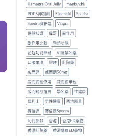
Kamagra Oral Jelly
manbuy.hk
PDE5抑制劑
Sildenafil
Spedra
Spedra賽倍達
Viagra
保健知識
偉哥
副作用
副作用比較
勃起功能
勃起功能障礙
印度學名藥
口服果凍
增硬
壯陽藥
威而鋼
威而鋼50mg
威而鋼副作用
威而鋼半粒
威而鋼哪裡買
學名藥
性健康
犀利士
男性健康
西地那非
賽倍達
賽倍達Spedra
阿伐那非
香港
香港ED藥物
香港壯陽藥
香港購買ED藥物