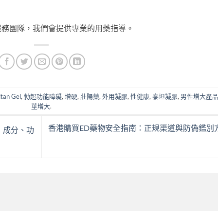
服務團隊，我們會提供專業的用藥指導。
itan Gel
,
勃起功能障礙
,
增硬
,
壯陽藥
,
外用凝膠
,
性健康
,
泰坦凝膠
,
男性增大產
莖增大
.
香港購買ED藥物安全指南：正規渠道與防偽鑑別
：成分、功