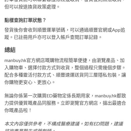
但可以按退換貨政策處理。
點樣查詢訂單狀態？
發貨後你會收到順豐運單號碼，可以通過順豐官網或App追
蹤。已註冊用戶亦可以登入帳戶查閱訂單記錄。
總結
manbuy.hk官方網店嘅購物流程簡單便捷，由瀏覽產品、加
入購物車、選擇付款方式到收貨，整個過程只需幾個步驟。
配合多種靈活付款方式、順豐速運送貨同三層隱私包裝，讓
你購物更安心、更放心。
無論你係第一次購買ED藥物定係長期用家，manbuy.hk都致
力提供優質嘅產品同服務。立即瀏覽官方網店，搵出最適合
你嘅產品啦！
本文內容僅供參考，不構成醫療建議。如有ED問題，建議
諮詢專業醫生或藥劑師。