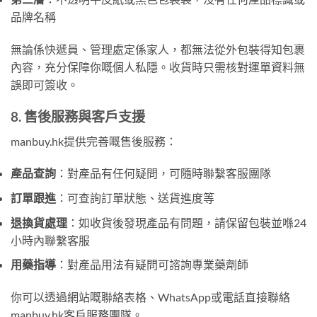
品牌名稱
無論係快遞員、管理處定係家人，都無法從外包裝得知包裹
內容，充分保障你嘅個人私隱。收貨時只需核對運單資料無
誤即可簽收。
8. 售後服務與客戶支援
manbuy.hk提供完善嘅售後服務：
產品查詢
：對產品有任何疑問，可隨時聯繫客服團隊
訂單跟進
：可查詢訂單狀態、送貨進度等
退換貨處理
：如收貨後發現產品有問題，請保留包裝並喺24
小時內聯繫客服
用藥指導
：對產品用法有疑問可諮詢專業藥劑師
你可以透過網站嘅聯絡表格、WhatsApp或電話直接聯絡
manbuy.hk客戶服務團隊。