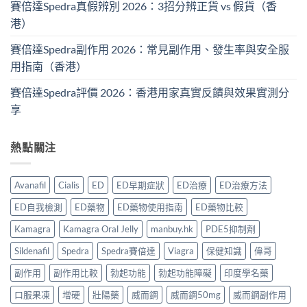
賽倍達Spedra真假辨別 2026：3招分辨正貨 vs 假貨（香
港）
賽倍達Spedra副作用 2026：常見副作用、發生率與安全服
用指南（香港）
賽倍達Spedra評價 2026：香港用家真實反饋與效果實測分
享
熱點關注
Avanafil
Cialis
ED
ED早期症狀
ED治療
ED治療方法
ED自我檢測
ED藥物
ED藥物使用指南
ED藥物比較
Kamagra
Kamagra Oral Jelly
manbuy.hk
PDE5抑制劑
Sildenafil
Spedra
Spedra賽倍達
Viagra
保健知識
偉哥
副作用
副作用比較
勃起功能
勃起功能障礙
印度學名藥
口服果凍
增硬
壯陽藥
威而鋼
威而鋼50mg
威而鋼副作用