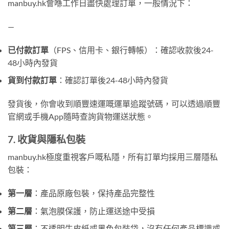
manbuy.hk會喺工作日盡快處理訂單，一般情況下：
—
已付款訂單
（FPS、信用卡、銀行轉帳）：確認收款後24-
48小時內發貨
貨到付款訂單
：確認訂單後24-48小時內發貨
發貨後，你會收到順豐速運嘅運單追蹤號碼，可以透過順豐
官網或手機App隨時查詢貨物運送狀態。
7. 收貨與隱私包裝
manbuy.hk極度重視客戶嘅私隱，所有訂單均採用三層隱私
包裝：
第一層
：產品原廠包裝，保持產品完整性
第二層
：氣泡膜保護，防止運送途中受損
第三層
：不透明牛皮紙或黑色包裝袋，沒有任何產品標識或