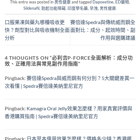
This entry was posted in
男性健康
and tagged
Dapoxetine
,
ED藥物
,
Sildenafil
,
勃起功能障礙
,
印度學名藥
,
早洩
,
男性健康
.
口服果凍與藥丸哪種吸收更
賽倍達Spedra與傳統威而鋼全
快？劑型對比與吸收機制全面
面對比：成分、起效時間、副
分析
作用與選購建議
4 THOUGHTS ON “
必利吉P-FORCE全面解析：成分功
效、正確用法與常見副作用指南
”
Pingback:
賽倍達Spedra與威而鋼有何分別？5大關鍵差異一
次看懂 | Spedra賽倍達美納里尼官方
Pingback:
Kamagra Oral Jelly效果怎麼樣？用家真實評價與
香港購買指南 | Spedra賽倍達美納里尼官方
Pingback:
日本草本偉哥效果怎麼樣？價格多少錢？香港哪