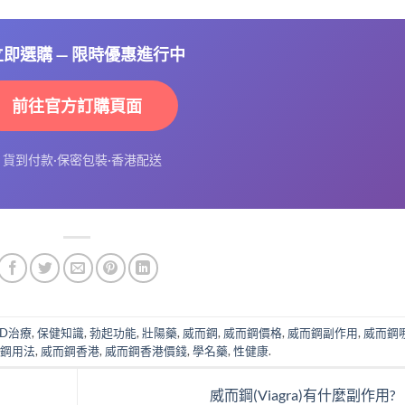
 立即選購 — 限時優惠進行中
前往官方訂購頁面
⚡ 貨到付款·保密包裝·香港配送
ED治療
,
保健知識
,
勃起功能
,
壯陽藥
,
威而鋼
,
威而鋼價格
,
威而鋼副作用
,
威而鋼
鋼用法
,
威而鋼香港
,
威而鋼香港價錢
,
學名藥
,
性健康
.
威而鋼(Viagra)有什麼副作用?