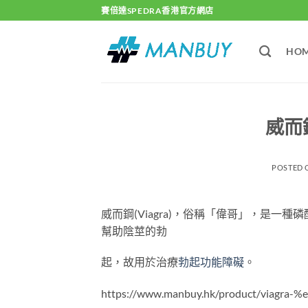
Skip
賽倍達SPEDRA香港官方網店
to
content
HO
威而鋼
POSTED
威而鋼(Viagra)，俗稱「偉哥」，是
幫助陰莖的勃
起，故用於治療
勃起功能障礙
。
https://www.manbuy.hk/product/via