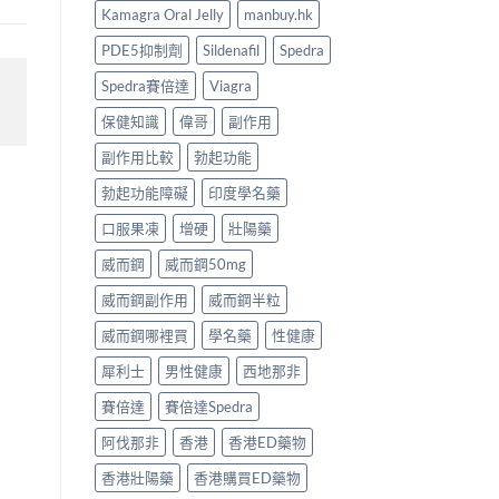
Kamagra Oral Jelly
manbuy.hk
PDE5抑制劑
Sildenafil
Spedra
Spedra賽倍達
Viagra
保健知識
偉哥
副作用
副作用比較
勃起功能
勃起功能障礙
印度學名藥
口服果凍
增硬
壯陽藥
威而鋼
威而鋼50mg
威而鋼副作用
威而鋼半粒
威而鋼哪裡買
學名藥
性健康
犀利士
男性健康
西地那非
賽倍達
賽倍達Spedra
阿伐那非
香港
香港ED藥物
香港壯陽藥
香港購買ED藥物