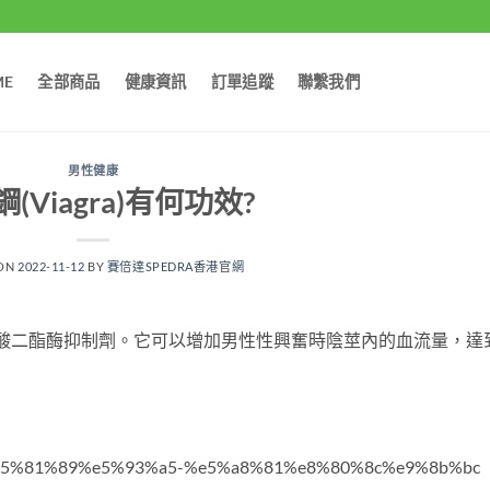
ME
全部商品
健康資訊
訂單追蹤
聯繫我們
男性健康
(Viagra)有何功效?
 ON
2022-11-12
BY
賽倍達SPEDRA香港官網
一種磷酸二酯酶抑制劑。它可以增加男性性興奮時陰莖內的血流量，達
gra-%e5%81%89%e5%93%a5-%e5%a8%81%e8%80%8c%e9%8b%bc