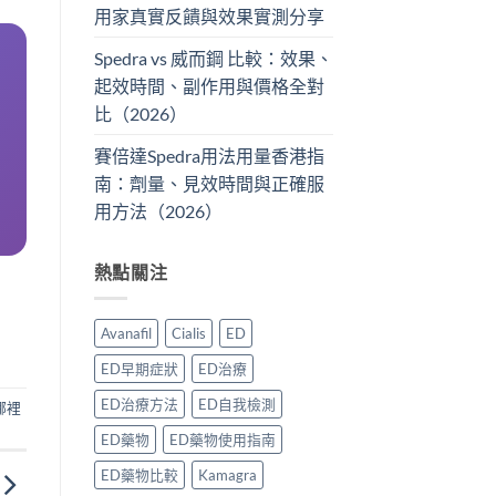
用家真實反饋與效果實測分享
Spedra vs 威而鋼 比較：效果、
起效時間、副作用與價格全對
比（2026）
賽倍達Spedra用法用量香港指
南：劑量、見效時間與正確服
用方法（2026）
熱點關注
Avanafil
Cialis
ED
ED早期症狀
ED治療
ED治療方法
ED自我檢測
哪裡
ED藥物
ED藥物使用指南
ED藥物比較
Kamagra