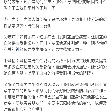
疗的效果，还会是病情加重，那么，导致阳痿的原因是什么
呢？下面我们来具体了解一下：
①压力：压力给人体创造了恶性环境，导致肾上腺分泌的雄
性激素减少，男性特征弱化。
②疾病：如糖尿病。糖尿病会引发阴茎血管病变，让阴茎的
血液供应受到影响。同时，糖尿病还能引起一种与阴茎勃起
有关的
神经
传导发生障碍，让男性欲振无力。
③酒精：酒精是男性性能力的大敌。因为决定硬度的关键是
有多少血液汇集到关键部位，而酒精会损伤血管，硬化和紧
缩血管内壁，以至于血液的流通受到相当大的阻碍。
了解了导致男性阳痿的原因以后，我们就应该利用从以上文
章中学到的知识，来帮助我们做好阳痿的预防和治疗工作。
阳痿治疗不当的话，病情会加重甚至引起身体其他部位发生
病变，所以患者朋友们一定要注意阳痿病情的变化，以便及
时采取相应的治疗措施。