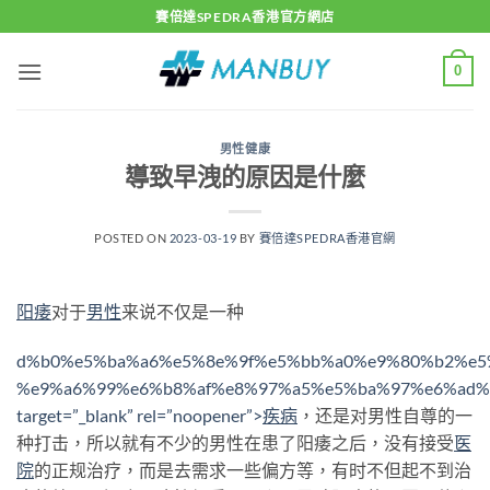
Skip
賽倍達SPEDRA香港官方網店
to
content
0
男性健康
導致早洩的原因是什麼
POSTED ON
2023-03-19
BY
賽倍達SPEDRA香港官網
阳痿
对于
男性
来说不仅是一种
d%b0%e5%ba%a6%e5%8e%9f%e5%bb%a0%e9%80%b2%e5
%e9%a6%99%e6%b8%af%e8%97%a5%e5%ba%97%e6%ad%
target=”_blank” rel=”noopener”>
疾病
，还是对男性自尊的一
种打击，所以就有不少的男性在患了阳痿之后，没有接受
医
院
的正规治疗，而是去需求一些偏方等，有时不但起不到治