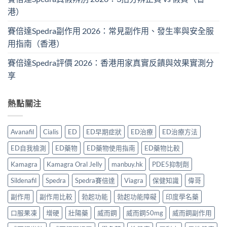
港）
賽倍達Spedra副作用 2026：常見副作用、發生率與安全服
用指南（香港）
賽倍達Spedra評價 2026：香港用家真實反饋與效果實測分
享
熱點關注
Avanafil
Cialis
ED
ED早期症狀
ED治療
ED治療方法
ED自我檢測
ED藥物
ED藥物使用指南
ED藥物比較
Kamagra
Kamagra Oral Jelly
manbuy.hk
PDE5抑制劑
Sildenafil
Spedra
Spedra賽倍達
Viagra
保健知識
偉哥
副作用
副作用比較
勃起功能
勃起功能障礙
印度學名藥
口服果凍
增硬
壯陽藥
威而鋼
威而鋼50mg
威而鋼副作用