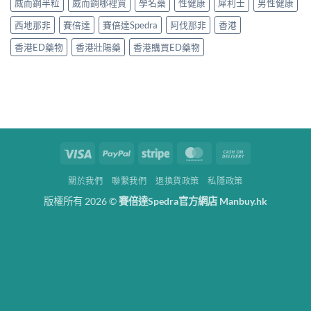
威而鋼半粒
威而鋼哪裡買
學名藥
性健康
犀利士
男性健康
西地那非
賽倍達
賽倍達Spedra
阿伐那非
香港
香港ED藥物
香港壯陽藥
香港購買ED藥物
Visa
PayPal
Stripe
MasterCard
Cash
On
關於我們
聯繫我們
退換貨政策
私隱政策
Delivery
版權所有 2026 ©
賽倍達Spedra官方網店 Manbuy.hk