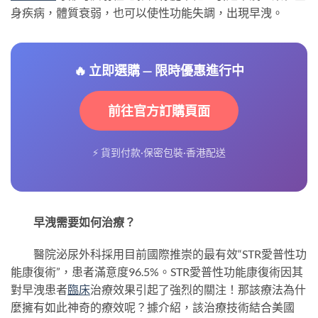
身疾病，體質衰弱，也可以使性功能失調，出現早洩。
🔥 立即選購 — 限時優惠進行中
前往官方訂購頁面
⚡ 貨到付款·保密包裝·香港配送
早洩需要如何治療？
醫院泌尿外科採用目前國際推崇的最有效“STR愛普性功
能康復術”，患者滿意度96.5%。STR愛普性功能康復術因其
對早洩患者
臨床
治療效果引起了強烈的關注！那該療法為什
麼擁有如此神奇的療效呢？據介紹，該治療技術結合美國