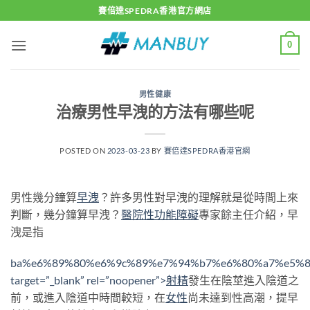
Skip
賽倍達SPEDRA香港官方網店
to
content
0
男性健康
治療男性早洩的方法有哪些呢
POSTED ON
2023-03-23
BY
賽倍達SPEDRA香港官網
男性幾分鐘算
早洩
？許多男性對早洩的理解就是從時間上來
判斷，幾分鐘算早洩？
醫院
性功能障礙
專家餘主任介紹，早
洩是指
ba%e6%89%80%e6%9c%89%e7%94%b7%e6%80%a7%e5%8
target=”_blank” rel=”noopener”>
射精
發生在陰莖進入陰道之
前，或進入陰道中時間較短，在
女性
尚未達到性高潮，提早