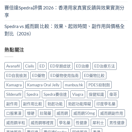
賽倍達Spedra評價 2026：香港用家真實反饋與效果實測分
享
Spedra vs 威而鋼 比較：效果、起效時間、副作用與價格全
對比（2026）
熱點關注
Avanafil
Cialis
ED
ED早期症狀
ED治療
ED治療方法
ED自我檢測
ED藥物
ED藥物使用指南
ED藥物比較
Kamagra
Kamagra Oral Jelly
manbuy.hk
PDE5抑制劑
Sildenafil
Spedra
Spedra賽倍達
Viagra
保健知識
偉哥
副作用
副作用比較
勃起功能
勃起功能障礙
印度學名藥
口服果凍
增硬
壯陽藥
威而鋼
威而鋼50mg
威而鋼副作用
威而鋼半粒
威而鋼哪裡買
學名藥
性健康
犀利士
男性健康