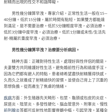
射精而出現的性交不和諧障礙。
男性幾分鐘算早洩，專家介紹，正常性生活一般在15—
40分鐘。低於15分鐘，屬於時間有點短，如果雙方都能達
到滿足，是不需要治療。低於5分鐘輕度早洩，必須治療。
低於3分鐘中度早洩，必須治療。低於1分鐘或未性/生活先
射-精屬於重度早洩，必須治療。
男性幾分鐘算早洩？治療要分析病因。
精神方面：正確對待性生活，處理好與性伴侶的關是，
夫妻雙方共同維護好性生活。避免婚前性行為和過度手淫，
因為它們都有避人的特點，患者總希望盡快射精獲得快感，
久而久之就養成了射精過快的習慣。並使自己背上了沉重的
思想負擔，從而產生了焦慮的情緒。
疾病
方面：外生殖器先天畸形、包莖、龜頭或包皮的炎症、
尿道炎、陰莖炎、多發性硬化、腦血管意外、附睾炎、慢性
前列腺炎
等都可反射性地影響脊髓中樞，引起早洩。某種全