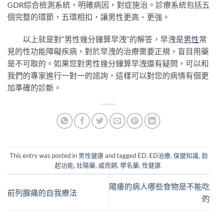
GDR綜合檢測系統，明確病因，對症施治。診療系統包括五
個完整的環節，五環相扣，讓男性更高、更強。
以上就是對“男性幾分鐘算早洩”的解答，早洩是
男性
常
見的性功能障礙疾病，對於早洩的治療需要正規，盲目用藥
是不可取的。如果您對男性幾分鐘算早洩還有疑問，可以和
我們的專家進行一對一的諮詢，這樣可以對您的病情有個更
加準確的診斷。
This entry was posted in
男性健康
and tagged
ED
,
ED治療
,
保健知識
,
勃
起功能
,
壯陽藥
,
威而鋼
,
學名藥
,
性健康
.
陽痿的病人哪些食物是不能吃
前列腺痛的自我療法
的