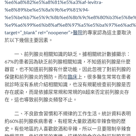
%e6%a8%82%e5%a8%81%e5%a3%af-levitra-
%e8%89%be%e5%8a%9b%e9%81%94-
%e5%be%b7%e5%9c%8b%e6%8b%9c%e8%80%b3%e5%8e%
%e9%a6%99%e6%b8%af%e8%97%a5%e5%ba%97%e6%ad%
target=”_blank” rel=”noopener”>
醫院
的專家認為這主要取決
於以下幾個主要因素。
一、前列腺炎相關知識的缺乏。據相關統計數據顯示：
67%的患者因為缺乏前列腺相關知識，不知道前列腺是什麼
器官，也不知道前列腺有什麼功能，因此忽視了對前列腺的
保健和前列腺炎的預防。而在
臨床
上，很多醫生常常在患者
就診時沒有系統介紹相關知識，也沒有規範檢查前列腺是否
存在感染，而是依據尿常規和常規的B超來否定前列腺炎存
在，這也導致前列腺炎頻發不止。
二、不良飲食習慣和不規律的工作生活。統計資料表明
約60%前列腺疾病患者，有經常大量飲酒和辛辣食物的歷
史。有些地區的人喜歡飲酒和辛辣，所以一旦要限制辛辣食