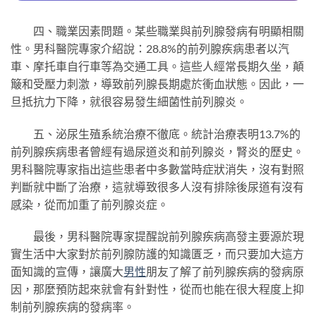
四、職業因素問題。某些職業與前列腺發病有明顯相關
性。男科醫院專家介紹說：28.8%的前列腺疾病患者以汽
車、摩托車自行車等為交通工具。這些人經常長期久坐，顛
簸和受壓力刺激，導致前列腺長期處於衝血狀態。因此，一
旦抵抗力下降，就很容易發生細菌性前列腺炎。
五、泌尿生殖系統治療不徹底。統計治療表明13.7%的
前列腺疾病患者曾經有過尿道炎和前列腺炎，腎炎的歷史。
男科醫院專家指出這些患者中多數當時症狀消失，沒有對照
判斷就中斷了治療，這就導致很多人沒有排除後尿道有沒有
感染，從而加重了前列腺炎症。
最後，男科醫院專家提醒說前列腺疾病高發主要源於現
實生活中大家對於前列腺防護的知識匱乏，而只要加大這方
面知識的宣傳，讓廣大
男性
朋友了解了前列腺疾病的發病原
因，那麼預防起來就會有針對性，從而也能在很大程度上抑
制前列腺疾病的發病率。