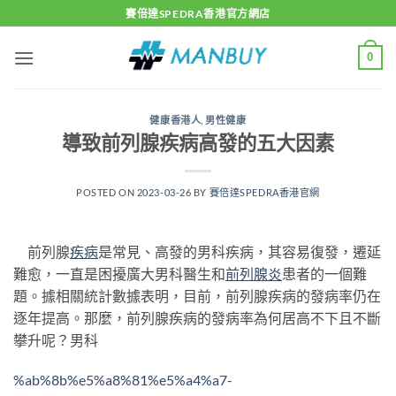
Skip
賽倍達SPEDRA香港官方網店
to
content
0
健康香港人
,
男性健康
導致前列腺疾病高發的五大因素
POSTED ON
2023-03-26
BY
賽倍達SPEDRA香港官網
前列腺
疾病
是常見、高發的男科疾病，其容易復發，遷延
難愈，一直是困擾廣大男科醫生和
前列腺炎
患者的一個難
題。據相關統計數據表明，目前，前列腺疾病的發病率仍在
逐年提高。那麼，前列腺疾病的發病率為何居高不下且不斷
攀升呢？男科
%ab%8b%e5%a8%81%e5%a4%a7-