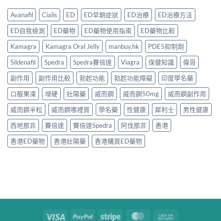
Avanafil
Cialis
ED
ED早期症狀
ED治療
ED治療方法
ED自我檢測
ED藥物
ED藥物使用指南
ED藥物比較
Kamagra
Kamagra Oral Jelly
manbuy.hk
PDE5抑制劑
Sildenafil
Spedra
Spedra賽倍達
Viagra
保健知識
偉哥
副作用
副作用比較
勃起功能
勃起功能障礙
印度學名藥
口服果凍
增硬
壯陽藥
威而鋼
威而鋼50mg
威而鋼副作用
威而鋼半粒
威而鋼哪裡買
學名藥
性健康
犀利士
男性健康
西地那非
賽倍達
賽倍達Spedra
阿伐那非
香港
香港ED藥物
香港壯陽藥
香港購買ED藥物
Visa
PayPal
Stripe
MasterCard
Cash