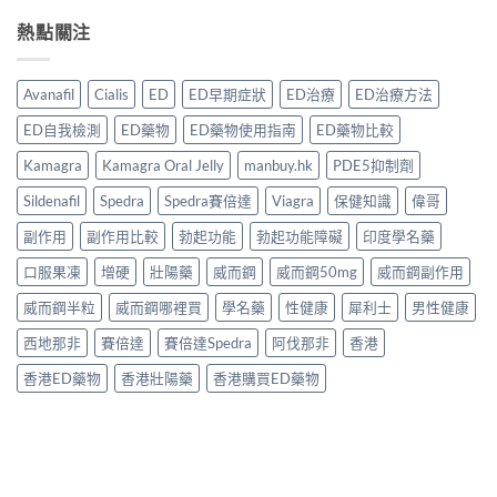
熱點關注
Avanafil
Cialis
ED
ED早期症狀
ED治療
ED治療方法
ED自我檢測
ED藥物
ED藥物使用指南
ED藥物比較
Kamagra
Kamagra Oral Jelly
manbuy.hk
PDE5抑制劑
Sildenafil
Spedra
Spedra賽倍達
Viagra
保健知識
偉哥
副作用
副作用比較
勃起功能
勃起功能障礙
印度學名藥
口服果凍
增硬
壯陽藥
威而鋼
威而鋼50mg
威而鋼副作用
威而鋼半粒
威而鋼哪裡買
學名藥
性健康
犀利士
男性健康
西地那非
賽倍達
賽倍達Spedra
阿伐那非
香港
香港ED藥物
香港壯陽藥
香港購買ED藥物