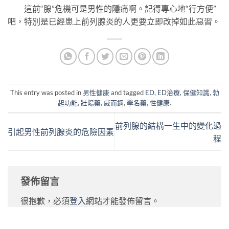
這前“腺”危機可是男性的隱痛啊。記得專心地“行方便”
吧，特別是已經患上前列腺炎的人更要立即改掉如此惡習。
This entry was posted in
男性健康
and tagged
ED
,
ED治療
,
保健知識
,
勃
起功能
,
壯陽藥
,
威而鋼
,
學名藥
,
性健康
.
前列腺的結構一生中的變化過
引起男性前列腺炎的危險因素
程
發佈留言
很抱歉，必須
登入
網站才能發佈留言。