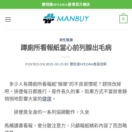
Skip
賽倍達SPEDRA香港官方網店
to
content
0
男性健康
蹲廁所看報紙當心前列腺出毛病
POSTED ON
2023-03-25
BY
賽倍達SPEDRA香港官網
多少人有蹲廁所看報紙“娛樂”的不良習慣呢？趕快改掉
吧。排便每日都進行，是件長久的事，如果方式不當就會靜
悄悄地影響大家的
健康
。
排便是全身的一系列協調動作，久坐
馬桶讀書看報，會分散注意力，只顧報紙精彩內容了而忽略