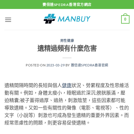
Skip
賽倍達SPEDRA香港官方網店
to
content
0
男性健康
遺精過頻有什麼危害
POSTED ON
2023-03-29
BY
賽倍達SPEDRA香港官網
遺精間隔時間的長短與個人
健康
狀況、勞累程度及性思維活
動有關。例如，身體太瘦小，睡眠過於深沉;膀胱脹滿，壓
迫精囊;被子蓋得過厚、過熱，刺激陰莖，這些因素都可能
導致遺精。又如一些有關性的聲像（電影、電視等）、性的
文字（小說等）刺激也可成為發生遺精的重要外界因素。而
經常思慮性的問題，則更容易促使遺精。