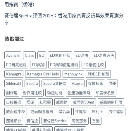
用指南（香港）
賽倍達Spedra評價 2026：香港用家真實反饋與效果實測分
享
熱點關注
Avanafil
Cialis
ED
ED早期症狀
ED治療
ED治療方法
ED自我檢測
ED藥物
ED藥物使用指南
ED藥物比較
Kamagra
Kamagra Oral Jelly
manbuy.hk
PDE5抑制劑
Sildenafil
Spedra
Spedra賽倍達
Viagra
保健知識
偉哥
副作用
副作用比較
勃起功能
勃起功能障礙
印度學名藥
口服果凍
增硬
壯陽藥
威而鋼
威而鋼50mg
威而鋼副作用
威而鋼半粒
威而鋼哪裡買
學名藥
性健康
犀利士
男性健康
西地那非
賽倍達
賽倍達Spedra
阿伐那非
香港
香港ED藥物
香港壯陽藥
香港購買ED藥物