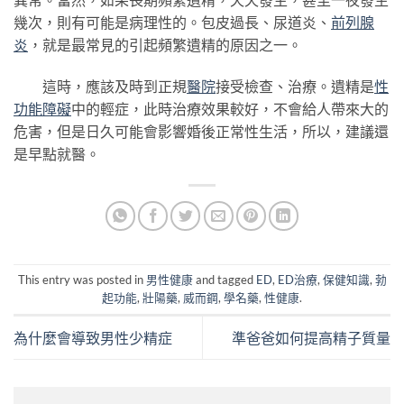
幾次，則有可能是病理性的。包皮過長、尿道炎、
前列腺
炎
，就是最常見的引起頻繁遺精的原因之一。
這時，應該及時到正規
醫院
接受檢查、治療。遺精是
性
功能障礙
中的輕症，此時治療效果較好，不會給人帶來大的
危害，但是日久可能會影響婚後正常性生活，所以，建議還
是早點就醫。
This entry was posted in
男性健康
and tagged
ED
,
ED治療
,
保健知識
,
勃
起功能
,
壯陽藥
,
威而鋼
,
學名藥
,
性健康
.
為什麼會導致男性少精症
準爸爸如何提高精子質量