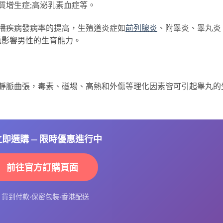
皮質增生症;高泌乳素血症等。
播疾病發病率的提高，生殖道炎症如
前列腺炎
、附睾炎、睾丸炎
重影響男性的生育能力。
索靜脈曲張，毒素、磁場、高熱和外傷等理化因素皆可引起睾丸的
 立即選購 — 限時優惠進行中
前往官方訂購頁面
⚡ 貨到付款·保密包裝·香港配送