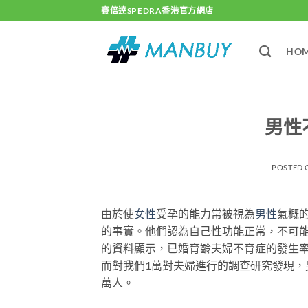
Skip
賽倍達SPEDRA香港官方網店
to
content
HO
男性
POSTED
由於使
女性
受孕的能力常被視為
男性
氣概
的事實。他們認為自己性功能正常，不可
的資料顯示，已婚育齡夫婦不育症的發生率
而對我們1萬對夫婦進行的調查研究發現，男
萬人。