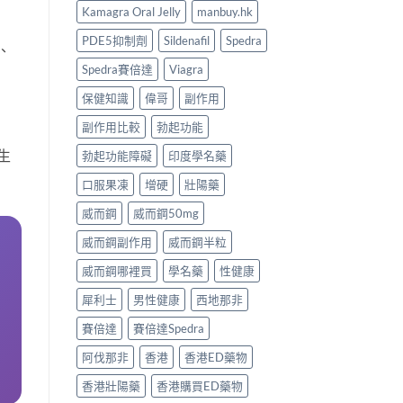
Kamagra Oral Jelly
manbuy.hk
PDE5抑制劑
Sildenafil
Spedra
、
Spedra賽倍達
Viagra
保健知識
偉哥
副作用
副作用比較
勃起功能
生
勃起功能障礙
印度學名藥
口服果凍
增硬
壯陽藥
威而鋼
威而鋼50mg
威而鋼副作用
威而鋼半粒
威而鋼哪裡買
學名藥
性健康
犀利士
男性健康
西地那非
賽倍達
賽倍達Spedra
阿伐那非
香港
香港ED藥物
香港壯陽藥
香港購買ED藥物