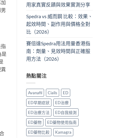
再加
用家真實反饋與效果實測分享
到男
Spedra vs 威而鋼 比較：效果、
起效時間、副作用與價格全對
比（2026）
賽倍達Spedra用法用量香港指
是指
南：劑量、見效時間與正確服
為是
用方法（2026）
是
現異
熱點關注
Avanafil
Cialis
ED
ED早期症狀
ED治療
ED治療方法
ED自我檢測
ED藥物
ED藥物使用指南
ED藥物比較
Kamagra
合