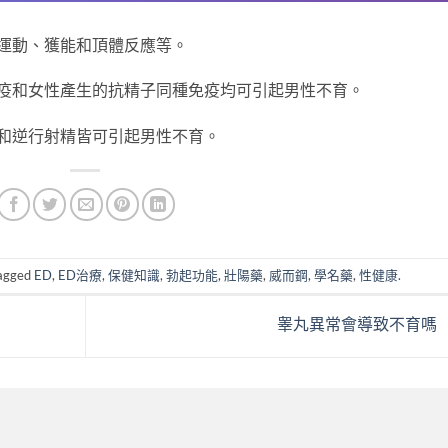
運動、獲能和頂體反應等。
疫和女性產生的抗精子同種免疫均可引起男性不育。
和逆行射精皆可引起男性不育。
agged
ED
,
ED治療
,
保健知識
,
勃起功能
,
壯陽藥
,
威而鋼
,
學名藥
,
性健康
.
睾丸異常會導致不育嗎