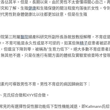
女各佔其半。但是，長期以來，由於男性不太會懂得關心自己，
研究和了解、生殖
健康
和生殖保健的關注程度均落後於女性，令
現代男性對身體健康比以往都更加註意，但是在生殖
學院第三附屬
醫院
婦產科研究所副所長孫筱放教授解釋，不育症
孕。不育可能是永久性或是不可逆的，如某些無
精子
症患者被認
降，但還沒下降到零，被稱為“生育力低下”。絕大多數不育症患者
，無其他不適，只是在進行有關方面的體檢及實驗室檢查時才發
因素均可導致男性不育。男性不育症的病因歸納如下：
、克氏綜合徵和XYY綜合徵。
見的有選擇性促性腺功能低下型性機能減退，即Kallmann氏綜