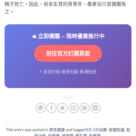
精子死亡。因此，尚未生育的男青年，桑拿浴只宜偶爾為
之。
🔥 立即選購 — 限時優惠進行中
前往官方訂購頁面
⚡ 貨到付款·保密包裝·香港配送
This entry was posted in
男性健康
and tagged
ED
,
ED治療
,
保健知識
,
勃
起功能
,
壯陽藥
,
威而鋼
,
學名藥
,
性健康
.