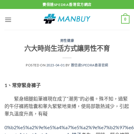
Skip
賽倍達SPEDRA香港官方網店
to
content
0
男性健康
六大時尚生活方式讓男性不育
POSTED ON
2023-04-01
BY
賽倍達SPEDRA香港官網
1、常穿緊身褲子
緊身細腿鉛筆褲現在成了“潮男”的必備。殊不知，過緊
的牛仔褲將陰囊和睾丸緊緊地束縛，使局部散熱減少，引起
睾丸溫度升高，有礙
0%b2%e5%a2%9e%e5%a4%a7%e5%a2%9e%e7%b2%97%e6