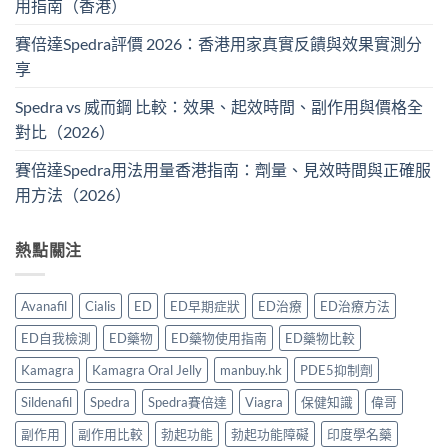
用指南（香港）
賽倍達Spedra評價 2026：香港用家真實反饋與效果實測分
享
Spedra vs 威而鋼 比較：效果、起效時間、副作用與價格全
對比（2026）
賽倍達Spedra用法用量香港指南：劑量、見效時間與正確服
用方法（2026）
熱點關注
Avanafil
Cialis
ED
ED早期症狀
ED治療
ED治療方法
ED自我檢測
ED藥物
ED藥物使用指南
ED藥物比較
Kamagra
Kamagra Oral Jelly
manbuy.hk
PDE5抑制劑
Sildenafil
Spedra
Spedra賽倍達
Viagra
保健知識
偉哥
副作用
副作用比較
勃起功能
勃起功能障礙
印度學名藥