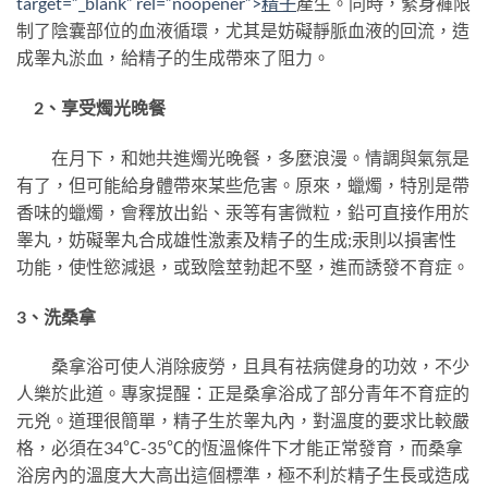
target=”_blank” rel=”noopener”>
精子
產生。同時，緊身褲限
制了陰囊部位的血液循環，尤其是妨礙靜脈血液的回流，造
成睾丸淤血，給精子的生成帶來了阻力。
2、享受燭光晚餐
在月下，和她共進燭光晚餐，多麼浪漫。情調與氣氛是
有了，但可能給身體帶來某些危害。原來，蠟燭，特別是帶
香味的蠟燭，會釋放出鉛、汞等有害微粒，鉛可直接作用於
睾丸，妨礙睾丸合成雄性激素及精子的生成;汞則以損害性
功能，使性慾減退，或致陰莖勃起不堅，進而誘發不育症。
3、洗桑拿
桑拿浴可使人消除疲勞，且具有祛病健身的功效，不少
人樂於此道。專家提醒：正是桑拿浴成了部分青年不育症的
元兇。道理很簡單，精子生於睾丸內，對溫度的要求比較嚴
格，必須在34℃-35℃的恆溫條件下才能正常發育，而桑拿
浴房內的溫度大大高出這個標準，極不利於精子生長或造成