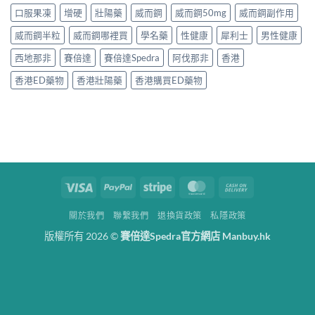
口服果凍
增硬
壯陽藥
威而鋼
威而鋼50mg
威而鋼副作用
威而鋼半粒
威而鋼哪裡買
學名藥
性健康
犀利士
男性健康
西地那非
賽倍達
賽倍達Spedra
阿伐那非
香港
香港ED藥物
香港壯陽藥
香港購買ED藥物
Visa
PayPal
Stripe
MasterCard
Cash
On
關於我們
聯繫我們
退換貨政策
私隱政策
Delivery
版權所有 2026 ©
賽倍達Spedra官方網店 Manbuy.hk