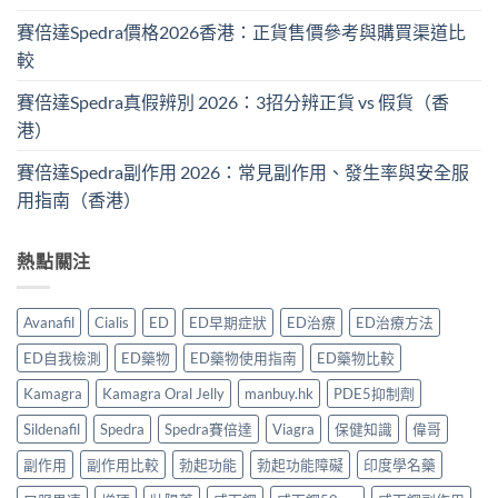
賽倍達Spedra價格2026香港：正貨售價參考與購買渠道比
較
賽倍達Spedra真假辨別 2026：3招分辨正貨 vs 假貨（香
港）
賽倍達Spedra副作用 2026：常見副作用、發生率與安全服
用指南（香港）
熱點關注
Avanafil
Cialis
ED
ED早期症狀
ED治療
ED治療方法
ED自我檢測
ED藥物
ED藥物使用指南
ED藥物比較
Kamagra
Kamagra Oral Jelly
manbuy.hk
PDE5抑制劑
Sildenafil
Spedra
Spedra賽倍達
Viagra
保健知識
偉哥
副作用
副作用比較
勃起功能
勃起功能障礙
印度學名藥