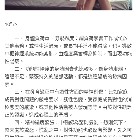
10″ />
一、 身體負荷重，勞累過度：超負荷學習工作或忙於
其他事務，或性生活過頻，或長期手淫不能減除，也可導致
中樞神經系統功能紊亂，由過度興奮轉為抑制，而出現功能
性陽痿。
二、 功能性陽痿的身體因素也比較多，像身體虛弱，
睡眠不足，緊張持久的腦部活動，都是這種陽痿的發病因
素。
三、 在發育過程中有過性方面的精神創傷：比如家庭
成員對性問題的嚴格要求，談性色變，受家庭成員對性的消
極態度的感染，或其他性活動被人發現等等。由於對性缺乏
正確認識，造成心理上的矛盾。
四、 精神過度緊張：中醫認為驚則氣亂、恐則氣下。
整天處於驚恐、慌亂之中，對性功能也必然有影響，久之可