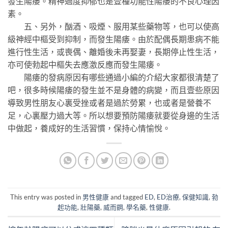
發生陽痿。精神過度抑郁也是壹種功能性陽痿的不良心理因
素。
五、另外，酗酒、吸煙、服用某些藥物等，也可以使高
級神經中樞受到抑制，而發生陽痿。由於配偶長期患病不能
進行性生活，或喪偶、離婚後未再娶妻，長期停止性生活，
亦可使勃起中樞失去應激反應而發生陽痿。
陽痿的發病原因有哪些通過小編的介紹大家都很清楚了
吧，很多時候陽痿的發生並不是身體的病變，而且壹些原因
導致男性朋友心裏受挫或者是過於勞累，也或者是營養不
足，心裏壓力過大等。所以想要預防陽痿就要從身邊的生活
中做起，養成好的生活習慣，保持心情愉悅。
This entry was posted in
男性健康
and tagged
ED
,
ED治療
,
保健知識
,
勃
起功能
,
壯陽藥
,
威而鋼
,
學名藥
,
性健康
.