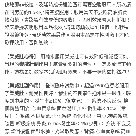
伐地那非較慢，及延時成份達泊西汀需要空腹服用。所以請
在同房前約1.5-3小時空腹服用；服用當天不要吃高油脂食
物和茶（會影響有效成份的吸收），否則效果會大打折扣！
臨床數據表明服用本品後3小時延時藥效達到峰值，也就是
說服藥後3小時延時效果最佳。服用本品需在性刺激下才能
發揮效用，否則無效。
【
樂威壯心得
】
用糖水服用樂威壯可有效降低和減輕可能
出現的
樂威壯副作用
！感覺到要射的時候，一定要放慢下動
作，這樣更加激發本品的延時效果，不要一味的猛打猛沖！
【
樂威壯副作用
】
全球臨床試驗中，超過7800位患者服用
了
樂威壯
，耐受性良好。發生的不良事件通常是一過性、輕
度到中度的。 發生率≥10%（很常見）： 系統 不良反應, 整
個機體 頭痛 ,心血管系統 面色潮紅 ,1%≤發生率＜10%（常
見）： 系統 不良反應, 消化系統 消化不良，惡心 ,神經系統
眩暈, 呼吸系統 鼻炎, 0.1%≤發生率＜1%(少見)： 系統 不良反
應,整個機體 面部水腫，光過敏反應，背痛, 心血管系統 高血