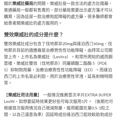
關於
樂威壯藥局
的問題，樂威壯是一款合法的處方壯陽藥，
普通藥局一般都有售賣的，部分藥局需要出示處方箋才可以
購買，因為這是一款治療勃起障礙的處方藥，很多醫師都會
給患者開樂威壯的處方服用的。
雙效樂威壯的成分是什麼？
雙效樂威壯成分包含了伐地那非20mg與達泊西汀60mg，伐
地那非目前的適應癥是治療男性性功能障礙，由拜耳公司開
發上市，上市名為樂威壯（Levitra）。和眾所周知的威而鋼
壹樣，樂威壯雙效（伐地那非）同屬磷酸二酯酶 5（PDE
5）抑制劑用藥，治療治療男性性功能障礙（ED）。而達泊
西汀的上市名是必利勁，用於治療男性早洩，延長射精時間
等。
【
樂威壯用法用量
】
一般情況推薦壹次半片EXTRA SUPER
Levifil，如想要延時效果更好些可每次服用1片。（後期也可
根據首次服用情況自己增減劑量，服用範圍在量0.5-1粒之
間，以自己滿意為準）因延時成份達泊西汀起效較助勃成份