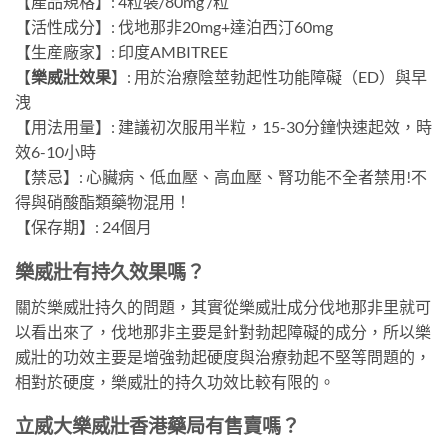
【產品規格】: 4粒裝/80mg /粒
【活性成分】: 伐地那非20mg+達泊西汀60mg
【生産廠家】: 印度AMBITREE
【
樂威壯效果
】: 用於治療陰莖勃起性功能障礙（ED）與早
洩
【用法用量】: 建議初次服用半粒，15-30分鐘快速起效，時
效6-10小時
【禁忌】: 心臟病、低血壓、高血壓、腎功能不全者禁用!不
得與硝酸酯類藥物混用！
【保存期】: 24個月
樂威壯有持久效果嗎？
關於樂威壯持久的問題，其實從樂威壯成分伐地那非里就可
以看出來了，伐地那非主要是針對勃起障礙的成分，所以樂
威壯的功效主要是增強勃起硬度與治療勃起不堅等問題的，
相對於硬度，樂威壯的持久功效比較有限的。
立威大樂威壯香港藥局有售賣嗎？