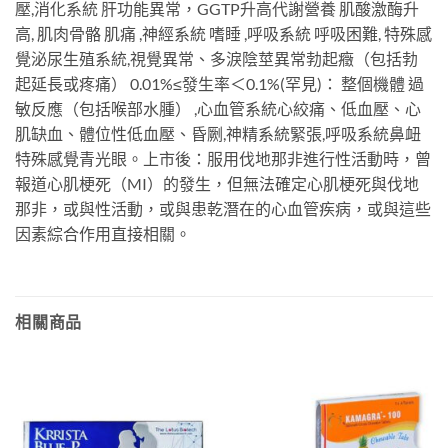
壓,消化系統 肝功能異常，GGTP升高代謝營養 肌酸激酶升
高, 肌肉骨骼 肌痛 ,神經系統 嗜睡 ,呼吸系統 呼吸困難, 特殊感
覺泌尿生殖系統,視覺異常、多淚陰莖異常勃起癥（包括勃
起延長或疼痛） 0.01%≤發生率＜0.1%(罕見)： 整個機體 過
敏反應（包括喉部水腫） ,心血管系統心絞痛、低血壓、心
肌缺血、體位性低血壓、昏劂,神精系統緊張,呼吸系統鼻衄
特殊感覺青光眼。上市後：服用伐地那非進行性活動時，曾
報道心肌梗死（MI）的發生，但無法確定心肌梗死與伐地
那非，或與性活動，或與患乾潛在的心血管疾病，或與這些
因素綜合作用直接相關。
相關商品