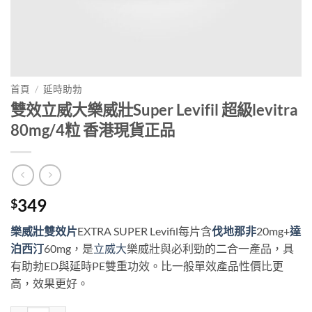
首頁
/
延時助勃
雙效立威大樂威壯Super Levifil 超級levitra
80mg/4粒 香港現貨正品
349
$
樂威壯雙效片
EXTRA SUPER Levifil每片含
伐地那非
20mg+
達
泊西汀
60mg，是
立威大
樂威壯與必利勁的二合一產品，具
有助勃ED與延時PE雙重功效。比一般單效產品性價比更
高，效果更好。