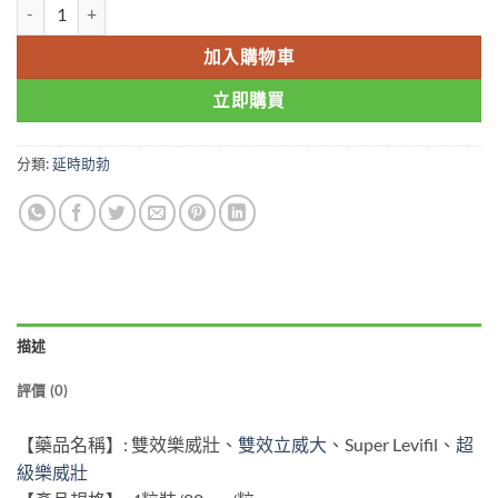
雙效立威大樂威壯Super Levifil 超級levitra 80mg/4粒 香港現貨正品 數
加入購物車
立即購買
分類:
延時助勃
描述
評價 (0)
【藥品名稱】: 雙效樂威壯、
雙效立威大
、Super Levifil、
超
級樂威壯