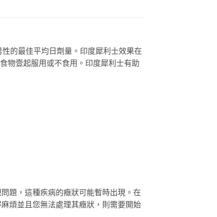
這是男性的最佳平均日劑量。印度犀利士效果在
與食物壹起服用或不食用。印度犀利士有助
規問題，這種疾病的癥狀可能暫時出現。在
得麻煩並且您無法處理其癥狀，則需要開始