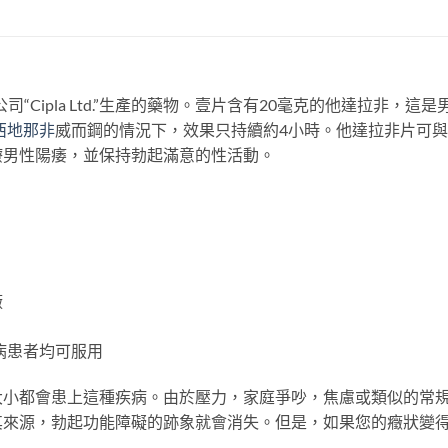
司“Cipla Ltd.”生產的藥物。壹片含有20毫克的他達拉非，
西地那非
威而鋼的情況下，效果只持續約4小時。他達拉非片可
療男性陽痿，並保持勃起滿意的性活動。
廠
病患者均可服用
大小都會患上這種疾病。由於壓力，家庭爭吵，焦慮或類似的常
其來源，勃起功能障礙的跡象就會消失。但是，如果您的癥狀變