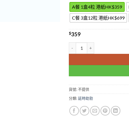
A餐 1盒4粒 港紙HK$359
C餐 3盒12粒 港紙HK$699
$
359
香港犀利士Tadacip 20mg/4粒
貨號:
不提供
分類:
延時助勃