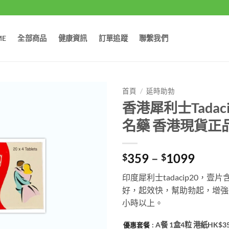
ME
全部商品
健康資訊
訂單追蹤
聯繫我們
首頁
/
延時助勃
香港犀利士Tadaci
名藥 香港現貨正
Price
359
–
1099
$
$
range:
印度犀利士tadacip20，
$359
好，起效快，幫助勃起，增強
throu
小時以上。
$109
: A餐 1盒4粒 港紙HK$3
優惠套餐