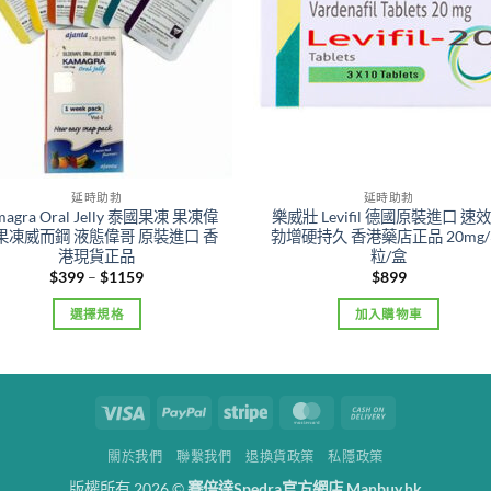
延時助勃
延時助勃
magra Oral Jelly 泰國果凍 果凍偉
樂威壯 Levifil 德國原裝進口 速
 果凍威而鋼 液態偉哥 原裝進口 香
勃增硬持久 香港藥店正品 20mg/
港現貨正品
粒/盒
Price
$
399
–
$
1159
$
899
range:
$399
選擇規格
加入購物車
through
$1159
This
product
has
Visa
PayPal
Stripe
MasterCard
Cash
multiple
On
variants.
關於我們
聯繫我們
退換貨政策
私隱政策
Delivery
The
版權所有 2026 ©
賽倍達Spedra官方網店 Manbuy.hk