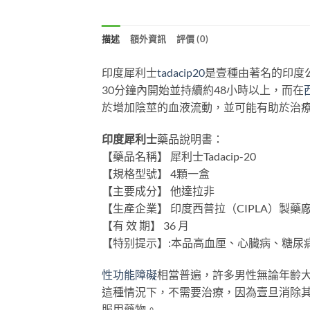
描述
額外資訊
評價 (0)
印度犀利士
tadacip20
是壹種由著名的印度公
30分鐘內開始並持續約48小時以上，而在
於增加陰莖的血液流動，並可能有助於治
印度犀利士
藥品說明書：
【藥品名稱】 犀利士Tadacip-20
【規格型號】 4顆一盒
【主要成分】 他達拉非
【生產企業】 印度西普拉（CIPLA）製藥
【有 效 期】 36 月
【特别提示】:本品高血厘、心臓病、糖尿
性功能障礙
相當普遍，許多男性無論年齡
這種情況下，不需要治療，因為壹旦消除
服用藥物。