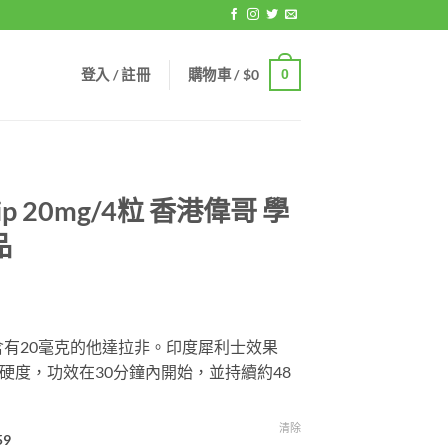
登入 / 註冊
購物車 /
$
0
0
p 20mg/4粒 香港偉哥 學
品
壹片含有20毫克的他達拉非。印度犀利士效果
硬度，功效在30分鐘內開始，並持續約48
gh
9
清除
59