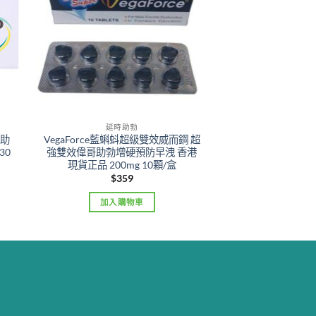
延時助勃
效助
VegaForce藍蝌蚪超級雙效威而鋼 超
30
強雙效偉哥助勃增硬預防早洩 香港
現貨正品 200mg 10顆/盒
$
359
加入購物車