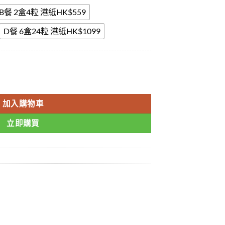
B餐 2盒4粒 港紙HK$559
D餐 6盒24粒 港紙HK$1099
 香港偉哥 學名藥 香港現貨正品 數量
加入購物車
立即購買