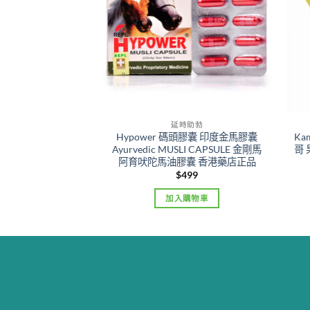
時助勃
延時助勃
 犀利士必利勁雙效
Hypower 碼頭膠囊 印度金馬膠囊
Ka
Extra Super
Ayurvedic MUSLI CAPSULE 金剛馬
哥
s 香港現貨正品
阿育吠陀馬油膠囊 香港藥店正品
Original
Current
0
$
479
$
499
price
price
was:
is:
購物車
加入購物車
$600.
$479.