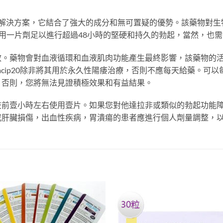
20是最好的解決方案，它結合了強大的成分和無可置疑的優勢。該藥物
鐘服用一片劑足以進行超過48小時的堅硬和持久的勃起，當然，也
效。藥物會對血液循環和血液肌肉功能產生最終影響，該藥物的
acip20除非將其用於永久性陽痿治療，否則不應每天給藥。可
。否則，您將無法見證積極效果和有益結果。
交前壹小時左右使用壹片。如果您對他達拉非或類似的勃起功能
或肝臟損傷，出血性疾病，胃潰瘍的患者應進行個人劑量調整，