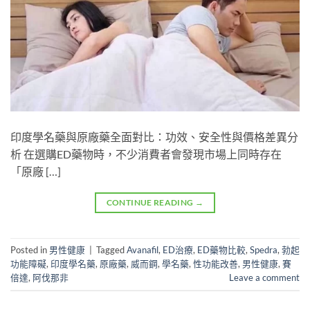
印度學名藥與原廠藥全面對比：功效、安全性與價格差異分
析 在選購ED藥物時，不少消費者會發現市場上同時存在
「原廠 […]
CONTINUE READING
→
Posted in
男性健康
|
Tagged
Avanafil
,
ED治療
,
ED藥物比較
,
Spedra
,
勃起
功能障礙
,
印度學名藥
,
原廠藥
,
威而鋼
,
學名藥
,
性功能改善
,
男性健康
,
賽
倍達
,
阿伐那非
Leave a comment