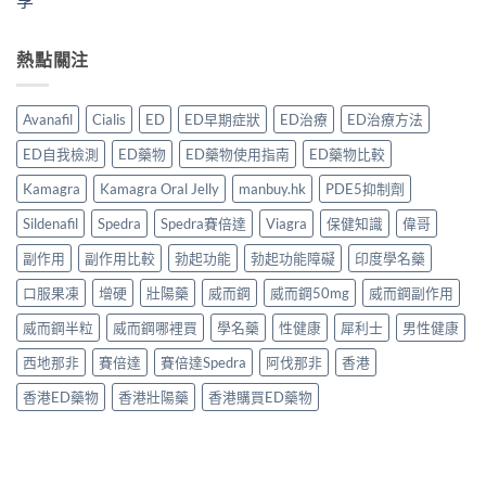
熱點關注
Avanafil
Cialis
ED
ED早期症狀
ED治療
ED治療方法
ED自我檢測
ED藥物
ED藥物使用指南
ED藥物比較
Kamagra
Kamagra Oral Jelly
manbuy.hk
PDE5抑制劑
Sildenafil
Spedra
Spedra賽倍達
Viagra
保健知識
偉哥
副作用
副作用比較
勃起功能
勃起功能障礙
印度學名藥
口服果凍
增硬
壯陽藥
威而鋼
威而鋼50mg
威而鋼副作用
威而鋼半粒
威而鋼哪裡買
學名藥
性健康
犀利士
男性健康
西地那非
賽倍達
賽倍達Spedra
阿伐那非
香港
香港ED藥物
香港壯陽藥
香港購買ED藥物