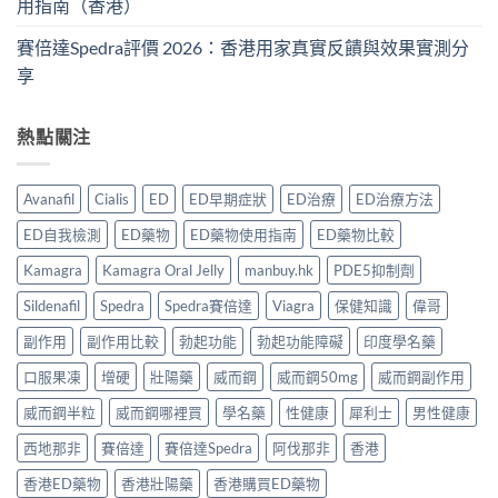
用指南（香港）
賽倍達Spedra評價 2026：香港用家真實反饋與效果實測分
享
熱點關注
Avanafil
Cialis
ED
ED早期症狀
ED治療
ED治療方法
ED自我檢測
ED藥物
ED藥物使用指南
ED藥物比較
Kamagra
Kamagra Oral Jelly
manbuy.hk
PDE5抑制劑
Sildenafil
Spedra
Spedra賽倍達
Viagra
保健知識
偉哥
副作用
副作用比較
勃起功能
勃起功能障礙
印度學名藥
口服果凍
增硬
壯陽藥
威而鋼
威而鋼50mg
威而鋼副作用
威而鋼半粒
威而鋼哪裡買
學名藥
性健康
犀利士
男性健康
西地那非
賽倍達
賽倍達Spedra
阿伐那非
香港
香港ED藥物
香港壯陽藥
香港購買ED藥物