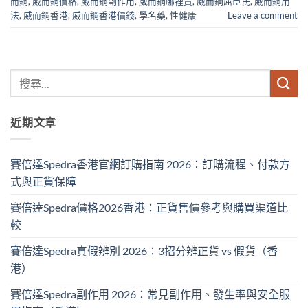
而鋼
,
威而鋼價格
,
威而鋼副作用
,
威而鋼哪裡買
,
威而鋼屈臣氏
,
威而鋼用
法
,
威而鋼香港
,
威而鋼香港價錢
,
學名藥
,
性健康
Leave a comment
近期文章
賽倍達Spedra香港官網訂購指南 2026：訂購流程、付款方
式與正貨保障
賽倍達Spedra價格2026香港：正貨售價參考與購買渠道比
較
賽倍達Spedra真假辨別 2026：3招分辨正貨 vs 假貨（香
港）
賽倍達Spedra副作用 2026：常見副作用、發生率與安全服