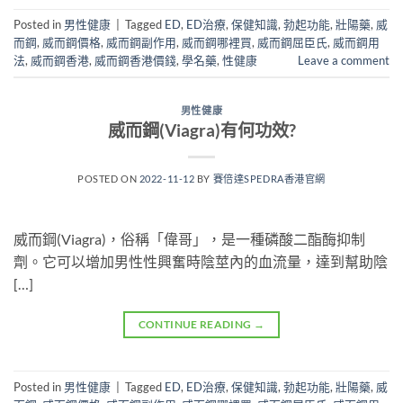
Posted in
男性健康
|
Tagged
ED
,
ED治療
,
保健知識
,
勃起功能
,
壯陽藥
,
威
而鋼
,
威而鋼價格
,
威而鋼副作用
,
威而鋼哪裡買
,
威而鋼屈臣氏
,
威而鋼用
法
,
威而鋼香港
,
威而鋼香港價錢
,
學名藥
,
性健康
Leave a comment
男性健康
威而鋼(Viagra)有何功效?
POSTED ON
2022-11-12
BY
賽倍達SPEDRA香港官網
威而鋼(Viagra)，俗稱「偉哥」，是一種磷酸二酯酶抑制
劑。它可以增加男性性興奮時陰莖內的血流量，達到幫助陰
[…]
CONTINUE READING
→
Posted in
男性健康
|
Tagged
ED
,
ED治療
,
保健知識
,
勃起功能
,
壯陽藥
,
威