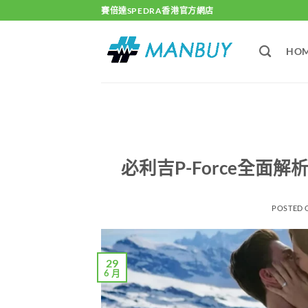
Skip
賽倍達SPEDRA香港官方網店
to
content
HO
必利吉P-Force全
POSTED
29
6 月