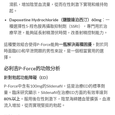
滑肌，增加陰莖血流量，從而在性刺激下實現和維持勃
起。
Dapoxetine Hydrochloride（鹽酸達泊西汀）60mg
：一
種選擇性5-羥色胺再攝取抑制劑（SSRI），專門用於治
療早泄，能夠延長射精潛伏時間，改善射精控制能力。
這種雙效組合使得P-Force能夠
一瓶解決兩種困擾
，對於同
時面臨ED和早泄問題的男性來說，是一個相當實用的選
擇。
必利吉P-Force的功效分析
針對勃起功能障礙（ED）
P-Force中含有100mg的Sildenafil，這是治療ED的標準劑
量。臨床研究顯示，Sildenafil在治療ED方面的有效率達到
80%以上
。服用後在性刺激下，陰莖海綿體血管擴張，血液
流入增加，從而實現堅挺的勃起。