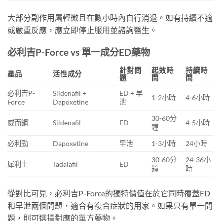
大部分副作用屬輕微且在數小時內自行消退。如有持續不適
或嚴重反應，應立即停止服用並諮詢醫生。
必利吉P-Force vs 單一成分ED藥物
針對問
起效時
持續時
產品
活性成分
題
間
間
必利吉P-
Sildenafil +
ED + 早
1-2小時
4-6小時
Force
Dapoxetine
泄
30-60分
威而鋼
Sildenafil
ED
4-5小時
鐘
必利勁
Dapoxetine
早泄
1-3小時
24小時
30-60分
24-36小
犀利士
Tadalafil
ED
鐘
時
從對比可見，必利吉P-Force的獨特價值在於它同時覆蓋ED
和早泄兩個問題，適合有複合症狀的用家。如果只有單一問
題，則可選擇對應的單方藥物。