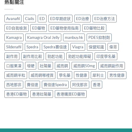
熱點關注
Avanafil
Cialis
ED
ED早期症狀
ED治療
ED治療方法
ED自我檢測
ED藥物
ED藥物使用指南
ED藥物比較
Kamagra
Kamagra Oral Jelly
manbuy.hk
PDE5抑制劑
Sildenafil
Spedra
Spedra賽倍達
Viagra
保健知識
偉哥
副作用
副作用比較
勃起功能
勃起功能障礙
印度學名藥
口服果凍
增硬
壯陽藥
威而鋼
威而鋼50mg
威而鋼副作用
威而鋼半粒
威而鋼哪裡買
學名藥
性健康
犀利士
男性健康
西地那非
賽倍達
賽倍達Spedra
阿伐那非
香港
香港ED藥物
香港壯陽藥
香港購買ED藥物