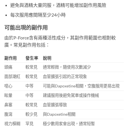
避免與酒精大量同服，酒精可能增加副作用風險
每次服用應間隔至少24小時
可能出現的副作用
由於P-Force含有兩種活性成分，其副作用範圍也相對較
廣。常見副作用包括：
副作用
發生率
說明
頭痛
較常見
通常輕微，隨使用次數減少
面部潮紅
較常見
血管擴張引起的正常現象
噁心
中等
可能與Dapoxetine相關，空腹服用更易出現
眩暈
中等
建議服用後避免駕車或操作機械
鼻塞
較常見
血管擴張導致
腹瀉
較少見
與Dapoxetine相關
視力模糊
罕見
極少數用家會出現，通常短暫