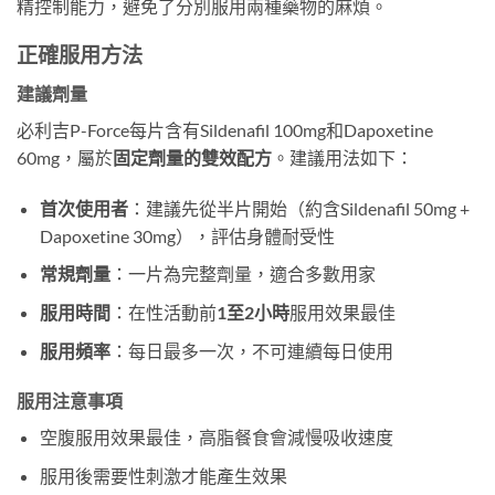
精控制能力，避免了分別服用兩種藥物的麻煩。
正確服用方法
建議劑量
必利吉P-Force每片含有Sildenafil 100mg和Dapoxetine
60mg，屬於
固定劑量的雙效配方
。建議用法如下：
首次使用者
：建議先從半片開始（約含Sildenafil 50mg +
Dapoxetine 30mg），評估身體耐受性
常規劑量
：一片為完整劑量，適合多數用家
服用時間
：在性活動前
1至2小時
服用效果最佳
服用頻率
：每日最多一次，不可連續每日使用
服用注意事項
空腹服用效果最佳，高脂餐食會減慢吸收速度
服用後需要性刺激才能產生效果