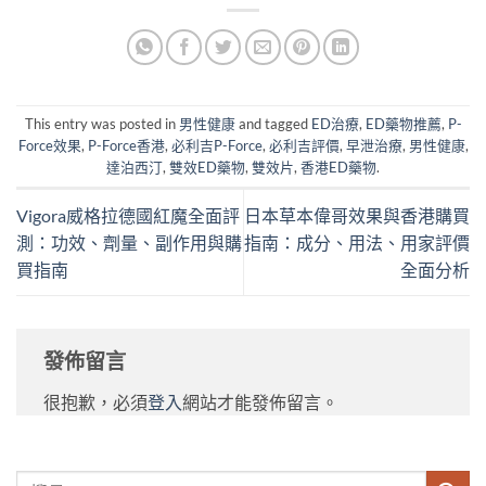
This entry was posted in
男性健康
and tagged
ED治療
,
ED藥物推薦
,
P-
Force效果
,
P-Force香港
,
必利吉P-Force
,
必利吉評價
,
早泄治療
,
男性健康
,
達泊西汀
,
雙效ED藥物
,
雙效片
,
香港ED藥物
.
Vigora威格拉德國紅魔全面評
日本草本偉哥效果與香港購買
測：功效、劑量、副作用與購
指南：成分、用法、用家評價
買指南
全面分析
發佈留言
很抱歉，必須
登入
網站才能發佈留言。