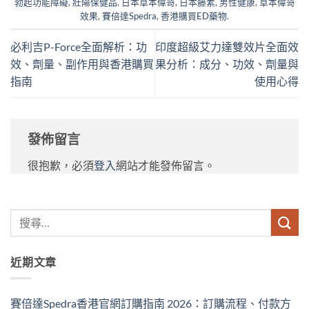
勃起功能障礙
,
壯陽保健品
,
日本草本偉哥
,
日本藤素
,
男性健康
,
草本偉哥
效果
,
賽倍達Spedra
,
香港購買ED藥物
.
必利吉P-Force全面解析：功
印度超級艾力達雙效片全面效
效、劑量、副作用與香港購買
果分析：成分、功效、劑量與
指南
使用心得
發佈留言
很抱歉，必須
登入
網站才能發佈留言。
近期文章
賽倍達Spedra香港官網訂購指南 2026：訂購流程、付款方