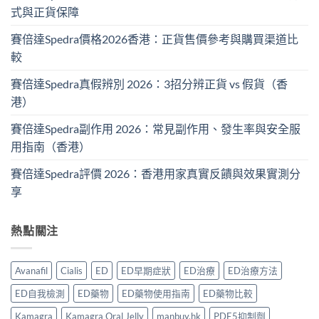
式與正貨保障
賽倍達Spedra價格2026香港：正貨售價參考與購買渠道比
較
賽倍達Spedra真假辨別 2026：3招分辨正貨 vs 假貨（香
港）
賽倍達Spedra副作用 2026：常見副作用、發生率與安全服
用指南（香港）
賽倍達Spedra評價 2026：香港用家真實反饋與效果實測分
享
熱點關注
Avanafil
Cialis
ED
ED早期症狀
ED治療
ED治療方法
ED自我檢測
ED藥物
ED藥物使用指南
ED藥物比較
Kamagra
Kamagra Oral Jelly
manbuy.hk
PDE5抑制劑