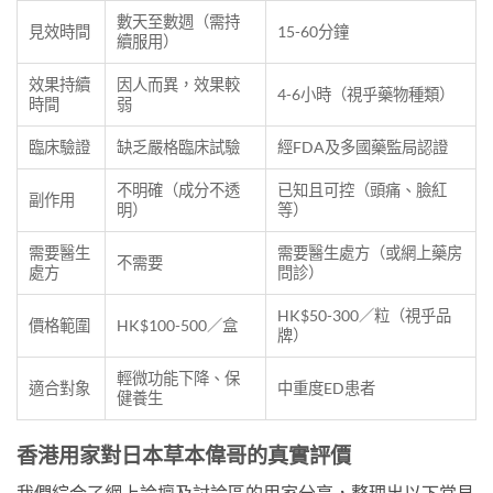
數天至數週（需持
見效時間
15-60分鐘
續服用）
效果持續
因人而異，效果較
4-6小時（視乎藥物種類）
時間
弱
臨床驗證
缺乏嚴格臨床試驗
經FDA及多國藥監局認證
不明確（成分不透
已知且可控（頭痛、臉紅
副作用
明）
等）
需要醫生
需要醫生處方（或網上藥房
不需要
處方
問診）
HK$50-300／粒（視乎品
價格範圍
HK$100-500／盒
牌）
輕微功能下降、保
適合對象
中重度ED患者
健養生
香港用家對日本草本偉哥的真實評價
我們綜合了網上論壇及討論區的用家分享，整理出以下常見