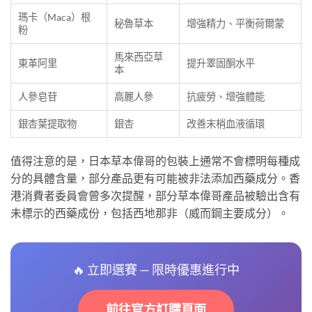
瑪卡（Maca）根
秘魯草本
增強精力、平衡荷爾蒙
粉
馬來西亞草
東革阿里
提升睪固酮水平
本
人參皂苷
高麗人參
抗疲勞、增強體能
銀杏葉提取物
銀杏
改善末梢血液循環
值得注意的是，日本草本偉哥的包裝上通常不會標明每種成
分的具體含量，部分產品更有可能被非法添加西藥成分。香
港消費者委員會曾多次提醒，部分草本偉哥產品被驗出含有
未標示的西藥成份，包括西地那非（威而鋼主要成分）。
🔥 立即選賽 — 限時優惠進行中
前往官方訂購頁面