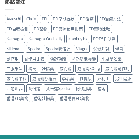
熱點關注
Avanafil
Cialis
ED
ED早期症狀
ED治療
ED治療方法
ED自我檢測
ED藥物
ED藥物使用指南
ED藥物比較
Kamagra
Kamagra Oral Jelly
manbuy.hk
PDE5抑制劑
Sildenafil
Spedra
Spedra賽倍達
Viagra
保健知識
偉哥
副作用
副作用比較
勃起功能
勃起功能障礙
印度學名藥
口服果凍
增硬
壯陽藥
威而鋼
威而鋼50mg
威而鋼副作用
威而鋼半粒
威而鋼哪裡買
學名藥
性健康
犀利士
男性健康
西地那非
賽倍達
賽倍達Spedra
阿伐那非
香港
香港ED藥物
香港壯陽藥
香港購買ED藥物