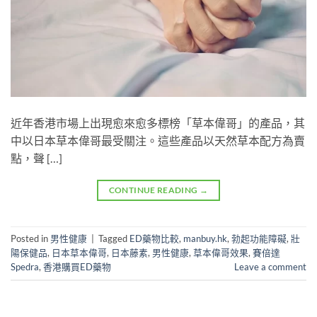
近年香港市場上出現愈來愈多標榜「草本偉哥」的產品，其
中以日本草本偉哥最受關注。這些產品以天然草本配方為賣
點，聲 […]
CONTINUE READING
→
Posted in
男性健康
|
Tagged
ED藥物比較
,
manbuy.hk
,
勃起功能障礙
,
壯
陽保健品
,
日本草本偉哥
,
日本藤素
,
男性健康
,
草本偉哥效果
,
賽倍達
Spedra
,
香港購買ED藥物
Leave a comment