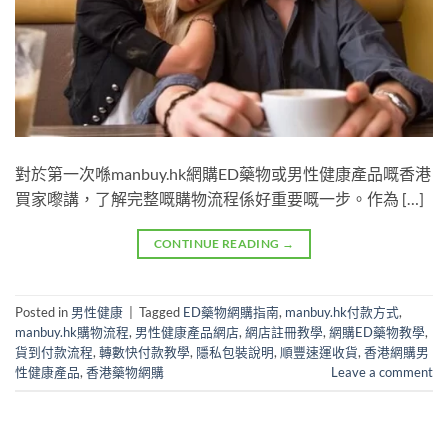
對於第一次喺manbuy.hk網購ED藥物或男性健康產品嘅香港
買家嚟講，了解完整嘅購物流程係好重要嘅一步。作為 […]
CONTINUE READING
→
Posted in
男性健康
|
Tagged
ED藥物網購指南
,
manbuy.hk付款方式
,
manbuy.hk購物流程
,
男性健康產品網店
,
網店註冊教學
,
網購ED藥物教學
,
貨到付款流程
,
轉數快付款教學
,
隱私包裝說明
,
順豐速運收貨
,
香港網購男
性健康產品
,
香港藥物網購
Leave a comment