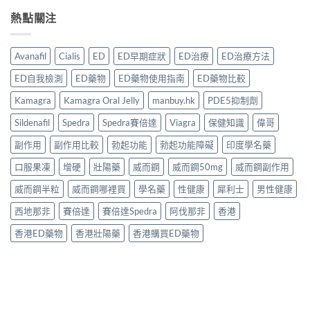
熱點關注
Avanafil
Cialis
ED
ED早期症狀
ED治療
ED治療方法
ED自我檢測
ED藥物
ED藥物使用指南
ED藥物比較
Kamagra
Kamagra Oral Jelly
manbuy.hk
PDE5抑制劑
Sildenafil
Spedra
Spedra賽倍達
Viagra
保健知識
偉哥
副作用
副作用比較
勃起功能
勃起功能障礙
印度學名藥
口服果凍
增硬
壯陽藥
威而鋼
威而鋼50mg
威而鋼副作用
威而鋼半粒
威而鋼哪裡買
學名藥
性健康
犀利士
男性健康
西地那非
賽倍達
賽倍達Spedra
阿伐那非
香港
香港ED藥物
香港壯陽藥
香港購買ED藥物