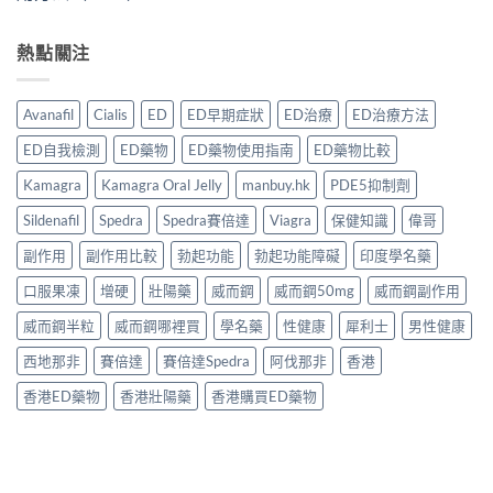
熱點關注
Avanafil
Cialis
ED
ED早期症狀
ED治療
ED治療方法
ED自我檢測
ED藥物
ED藥物使用指南
ED藥物比較
Kamagra
Kamagra Oral Jelly
manbuy.hk
PDE5抑制劑
Sildenafil
Spedra
Spedra賽倍達
Viagra
保健知識
偉哥
副作用
副作用比較
勃起功能
勃起功能障礙
印度學名藥
口服果凍
增硬
壯陽藥
威而鋼
威而鋼50mg
威而鋼副作用
威而鋼半粒
威而鋼哪裡買
學名藥
性健康
犀利士
男性健康
西地那非
賽倍達
賽倍達Spedra
阿伐那非
香港
香港ED藥物
香港壯陽藥
香港購買ED藥物