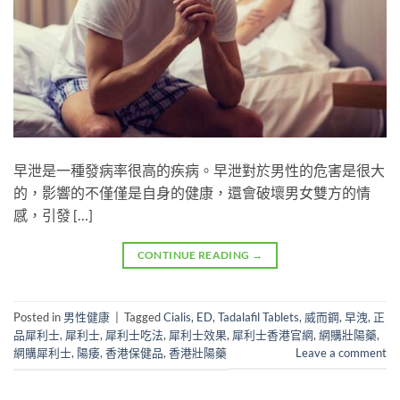
早泄是一種發病率很高的疾病。早泄對於男性的危害是很大
的，影響的不僅僅是自身的健康，還會破壞男女雙方的情
感，引發 […]
CONTINUE READING
→
Posted in
男性健康
|
Tagged
Cialis
,
ED
,
Tadalafil Tablets
,
威而鋼
,
早洩
,
正
品犀利士
,
犀利士
,
犀利士吃法
,
犀利士效果
,
犀利士香港官網
,
網購壯陽藥
,
網購犀利士
,
陽痿
,
香港保健品
,
香港壯陽藥
Leave a comment