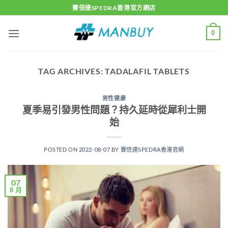
Skip
賽倍達SPEDRA香港官方網店
to
content
0
TAG ARCHIVES:
TADALAFIL TABLETS
男性健康
夏季易引發男性問題？持久延時從犀利士開
始
POSTED ON
2022-08-07
BY
賽倍達SPEDRA香港官網
07
8 月