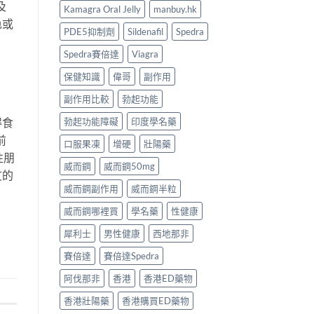
及
Kamagra Oral Jelly
manbuy.hk
色或
PDE5抑制劑
Sildenafil
Spedra
Spedra賽倍達
Viagra
保健知識
偉哥
副作用
副作用比較
勃起功能
勃起功能障礙
印度學名藥
得食
前
口服果凍
增硬
壯陽藥
性朋
威而鋼
威而鋼50mg
友的
威而鋼副作用
威而鋼半粒
威而鋼哪裡買
學名藥
性健康
犀利士
男性健康
西地那非
賽倍達
賽倍達Spedra
阿伐那非
香港
香港ED藥物
香港壯陽藥
香港購買ED藥物