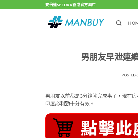
Skip
賽倍達SPEDRA香港官方網店
to
content
HO
男朋友早泄連
POSTED
男朋友以前都是3分鐘就完成事了，現在房
印度必利勁十分有效。