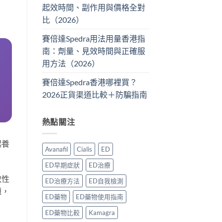
起效時間、副作用與價格全對
比（2026）
賽倍達Spedra用法用量香港指
南：劑量、見效時間與正確服
用方法（2026）
賽倍達Spedra香港哪裡買？
2026正貨渠道比較＋防騙指南
熱點關注
起養
Avanafil
Cialis
ED
ED早期症狀
ED治療
致性
ED治療方法
ED自我檢測
題，
ED藥物
ED藥物使用指南
ED藥物比較
Kamagra