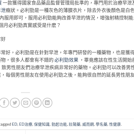
買
一款獲得國家食品藥品監督管理局批準的，專門用於治療早泄
早泄
癥狀。必利勁是一種灰色的薄膜衣片，除去外衣後顏色是白
時內服用即可，服用必利勁能夠改善早泄的情況，增強射精控制能
個月必利勁真實感受是什麽？
常好
非常好，必利勁是在針對早泄，年專門研發的一種藥物，也是獲
藥物，很多人都會有不錯的
必利勁效果
，畢竟應該在性生活開始
，致男性朋友們治療早泄疾病非常好的藥物。必利勁可以改善男
應，每個男性朋友在使用必利勁之後，能夠很自然的延長男性朋
tagged
ED
,
ED治療
,
保健知識
,
勃起功能
,
壯陽藥
,
威而鋼
,
學名藥
,
性健康
.