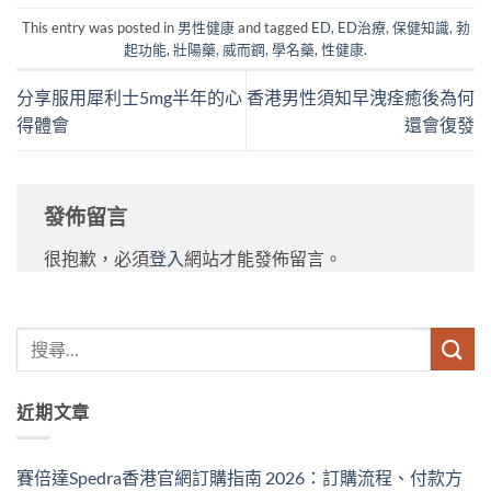
This entry was posted in
男性健康
and tagged
ED
,
ED治療
,
保健知識
,
勃
起功能
,
壯陽藥
,
威而鋼
,
學名藥
,
性健康
.
分享服用犀利士5mg半年的心
香港男性須知早洩痊癒後為何
得體會
還會復發
發佈留言
很抱歉，必須
登入
網站才能發佈留言。
近期文章
賽倍達Spedra香港官網訂購指南 2026：訂購流程、付款方