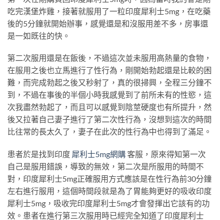
吃完漢堡炸雞，接著就服用了一粒印度犀利士5mg，在吃藥
後的5分鐘就開始辦事，感覺還是和沒服用差不多，房事還
是一如既往的快。
第二次服用還是在飯後，不過這次並未服用高熱量的食物，
在服用之後也立馬進行了性行為，剛開始勃起還是比較的困
難，而完成勃起之後又秒射了，真的很掃興，全程三分鐘不
到，不過在事後的半個小時我感覺到了前所未有的性慾，這
次我盡然勃起了，而且可以感覺到陰莖硬度也有所提升，然
後又拉著自己妻子進行了第二次性行為，沒想到這次的時間
比往常的長太久了，妻子在此次的性行為中也得到了滿足。
患者於是找到印度
犀利士5mg網購
客服，原來得知第一次
自己是服用錯誤，導致的無效，第二次是所服用的時間不
對，印度犀利士5mg正確服用方式應該是在性行為前30分鐘
左右進行服用，這個時間段就是為了胃能夠更好的吸收印度
犀利士5mg，吸收完印度犀利士5mg才會發揮出它該有的功
效。患者在進行第三次服用時已經完全知道了印度犀利士