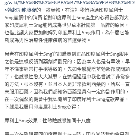
g/wiki/%E5%8B%83%E8%B5%B7%E5%8A%9F%E8%83%B
>勃起功能障礙
的一款藥物，在這裡我們通過印度犀利士
5mg官網中的消費者對印度犀利士5mg產生的心得告訴到大
家印度犀利士5mg能夠成為世界草本壯陽第一品牌的原因，
也借此讓大家更加瞭解到印度犀利士5mg作用，為什麼它能
夠成為男性治療性健康疾病的首選藥物。
患者在印度犀利士5mg官網購買到正品印度犀利士5mg服用
之後是這樣反饋到藥劑師劉兄的：因為本人也是有早洩，早
年不懂事經常打手槍導致的，先如今感覺陰莖勃起都成問題
了，也感覺性慾大大減弱，在這個過程中我也嘗試了非常多
的方法，根本沒有，並且本人是非常抵制西藥的，所以一直
未服用西藥，因為我們都知道西藥是具有一定的副作用的，
在一次偶然的機會中我認識到了印度犀利士5mg這款產品，
下麵是我服用印度犀利士5mg心得：
犀利士5mg效果：性體驗感覺如同十八歲
第一次在剛購買回印度犀利士5mg時，因為當時我約會是剛