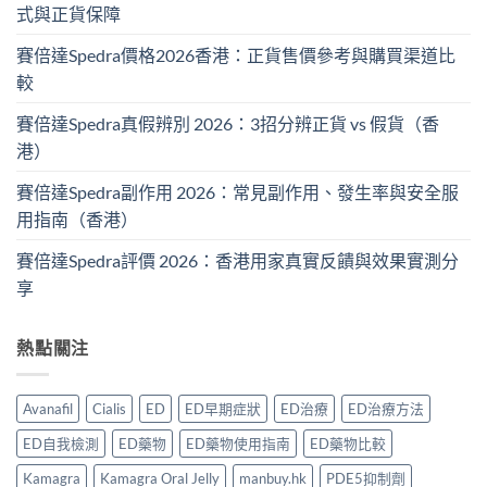
式與正貨保障
賽倍達Spedra價格2026香港：正貨售價參考與購買渠道比
較
賽倍達Spedra真假辨別 2026：3招分辨正貨 vs 假貨（香
港）
賽倍達Spedra副作用 2026：常見副作用、發生率與安全服
用指南（香港）
賽倍達Spedra評價 2026：香港用家真實反饋與效果實測分
享
熱點關注
Avanafil
Cialis
ED
ED早期症狀
ED治療
ED治療方法
ED自我檢測
ED藥物
ED藥物使用指南
ED藥物比較
Kamagra
Kamagra Oral Jelly
manbuy.hk
PDE5抑制劑