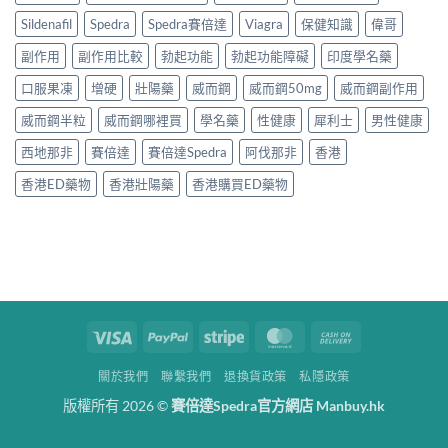
Sildenafil
Spedra
Spedra賽倍達
Viagra
保健知識
偉哥
副作用
副作用比較
勃起功能
勃起功能障礙
印度學名藥
口服果凍
增硬
壯陽藥
威而鋼
威而鋼50mg
威而鋼副作用
威而鋼半粒
威而鋼哪裡買
學名藥
性健康
犀利士
男性健康
西地那非
賽倍達
賽倍達Spedra
阿伐那非
香港
香港ED藥物
香港壯陽藥
香港購買ED藥物
Visa
PayPal
Stripe
MasterCard
Cash
On
關於我們
聯繫我們
退換貨政策
私隱政策
Delivery
版權所有 2026 ©
賽倍達Spedra官方網店 Manbuy.hk