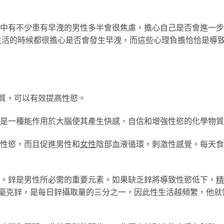
中有不少患有早洩的男性多半會很焦慮，擔心自己是否會進一步
生活的時候都很擔心是否會發生早洩，而這些心理負擔恰恰是導
質，可以有效提高性慾。
是一種能作用於大腦使其產生快感、自信和增強性慾的化學物質
強性慾，而且促進男性和
女性
陰部血液循環，刺激性感覺。每天食
。鋅是男性所必需的重要元素。如果缺乏鋅將導致性慾低下，
精
5毫克鋅，是每日鋅攝取量的三分之一，因此性生活越頻繁，他就