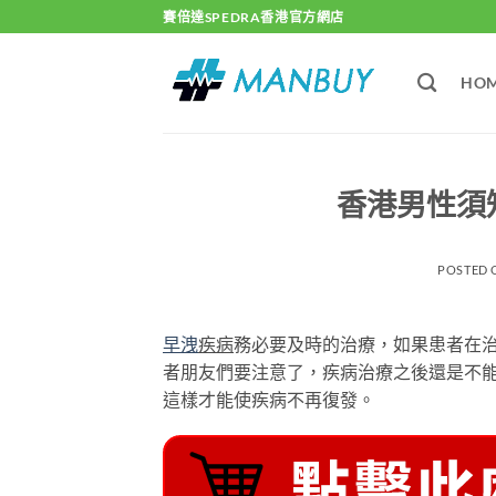
Skip
賽倍達SPEDRA香港官方網店
to
content
HO
香港男性須
POSTED
早洩
疾病
務必要及時的治療，如果患者在
者朋友們要注意了，疾病治療之後還是不
這樣才能使疾病不再復發。