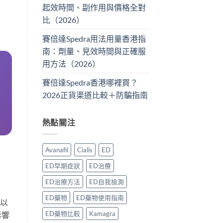
起效時間、副作用與價格全對
比（2026）
賽倍達Spedra用法用量香港指
南：劑量、見效時間與正確服
用方法（2026）
賽倍達Spedra香港哪裡買？
2026正貨渠道比較＋防騙指南
熱點關注
Avanafil
Cialis
ED
ED早期症狀
ED治療
ED治療方法
ED自我檢測
ED藥物
ED藥物使用指南
以
ED藥物比較
Kamagra
影響