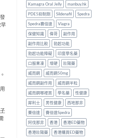
Kamagra Oral Jelly
manbuy.hk
PDE5抑制劑
Sildenafil
Spedra
發
Spedra賽倍達
Viagra
致早
保健知識
偉哥
副作用
副作用比較
勃起功能
勃起功能障礙
印度學名藥
口服果凍
增硬
壯陽藥
威而鋼
威而鋼50mg
。
威而鋼副作用
威而鋼半粒
用
威而鋼哪裡買
學名藥
性健康
犀利士
男性健康
西地那非
子
賽倍達
賽倍達Spedra
需
阿伐那非
香港
香港ED藥物
香港壯陽藥
香港購買ED藥物