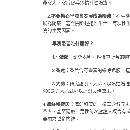
非常大，常常會導致精神性
陽痿
。
2.不要擔心早洩會發展成為陽痿：
在生活
展為陽痿，甚至開始迴避性生活，每次性
洩的主要因素。
早洩患者吃什麼好？
1、蛋類：
研究表明，
雞蛋
中所含的物
2.香蕉：
香蕉含有豐富的蟾蜍色胺，這
3.大蒜：
研究證明，大蒜可以迅速增
900毫克大蒜就可以達到最佳效果。
4.海鮮和瘦肉：
海鮮和瘦肉一樣富含鋅元素
量少，甚至陽痿。男性每次
射精
大概含有
要補充越多的鋅。