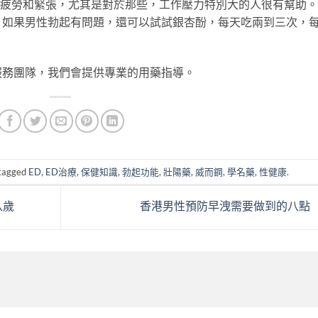
疲勞和緊張，尤其是對於那些，工作壓力特別大的人很有幫助。
。如果男性勃起有問題，還可以試試銀杏酚，每天吃兩到三次，
服務團隊，我們會提供專業的用藥指導。
tagged
ED
,
ED治療
,
保健知識
,
勃起功能
,
壯陽藥
,
威而鋼
,
學名藥
,
性健康
.
八歲
香港男性預防早洩需要做到的八點