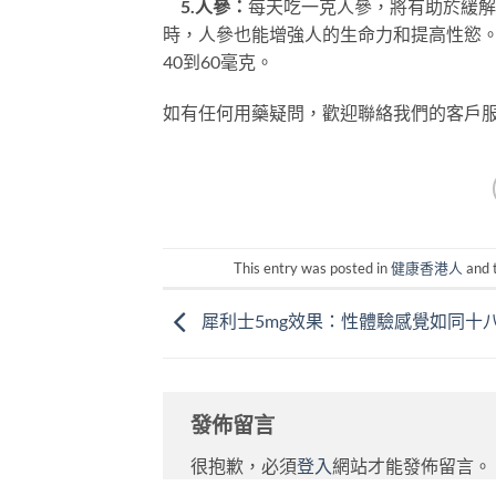
5.人參：
每天吃一克人參，將有助於緩解
時，人參也能增強人的生命力和提高性慾
40到60毫克。
如有任何用藥疑問，歡迎聯絡我們的客戶
This entry was posted in
健康香港人
and 
犀利士5mg效果：性體驗感覺如同十
發佈留言
很抱歉，必須
登入
網站才能發佈留言。