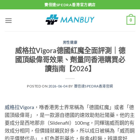
Skip
賽倍達SPEDRA香港官方網店
to
content
0
男性健康
威格拉Vigora德國紅魔全面評測｜德
國頂級偉哥效果、劑量同香港購買必
讀指南【2026】
POSTED ON
2026-06-04
BY
賽倍達SPEDRA香港官網
威格拉Vigora
，喺香港男士界常稱為「德國紅魔」或者「德
國頂級偉哥」，是一款源自德國的速效助勃壯陽藥。他的主
要成分是西地那非（Sildenafil）100mg，同輝瑞威而鋼的有
效成分相同，但價錢就親民好多，所以成日被稱為「威而鋼
的平價替代品」。紅色菱形藥片，每盒4粒裝，辨識度好