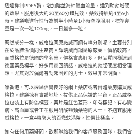
透過抑制PDE5酶，增加陰莖海綿體血流量，達到助勃增硬
的效果。服用後大約30至60分鐘見效，藥效持續約4至6小
時。建議喺進行性行為前半小時至1小時空腹服用。標準劑
量是一次一粒100mg，一日最多一粒。
既然成分一樣，威格拉同原廠威而鋼有咩分別呢？主要分別
在於品牌溢價同生產商。輝瑞威而鋼是原廠藥，價格較高。
而威格拉是德國的學名藥，價格實惠好多，但品質同樣達到
德國藥品標準。好多用家回饋話，威格拉的勃起硬度相當理
想，尤其對於偶爾有勃起困難的男士，效果非常明顯。
喺香港，可以透過信譽良好的網上藥店或者實體藥房購買威
格拉。建議揀有實體地址、提供正品保證的平台。正品威格
拉包裝上有防偽標籤，藥片是紅色菱形，印有標記。有心臟
病、高血壓或者正在服用硝酸鹽類藥物的人士，不適宜服用
威格拉。一盒4粒裝大約百幾蚊港幣，性價比極高。
如有任何用藥疑問，歡迎聯絡我們的客戶服務團隊，我們會