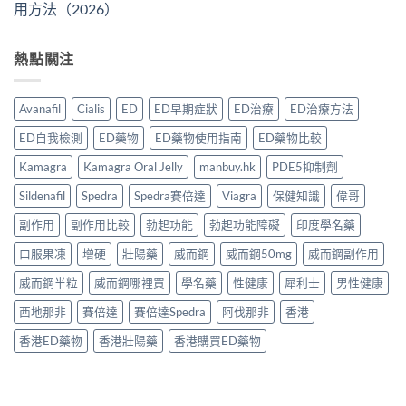
用方法（2026）
熱點關注
Avanafil
Cialis
ED
ED早期症狀
ED治療
ED治療方法
ED自我檢測
ED藥物
ED藥物使用指南
ED藥物比較
Kamagra
Kamagra Oral Jelly
manbuy.hk
PDE5抑制劑
Sildenafil
Spedra
Spedra賽倍達
Viagra
保健知識
偉哥
副作用
副作用比較
勃起功能
勃起功能障礙
印度學名藥
口服果凍
增硬
壯陽藥
威而鋼
威而鋼50mg
威而鋼副作用
威而鋼半粒
威而鋼哪裡買
學名藥
性健康
犀利士
男性健康
西地那非
賽倍達
賽倍達Spedra
阿伐那非
香港
香港ED藥物
香港壯陽藥
香港購買ED藥物