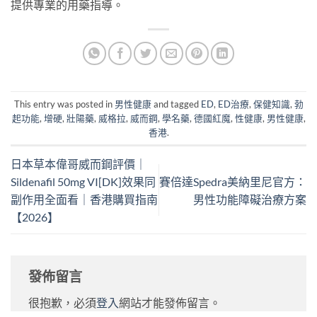
提供專業的用藥指導。
This entry was posted in
男性健康
and tagged
ED
,
ED治療
,
保健知識
,
勃
起功能
,
增硬
,
壯陽藥
,
威格拉
,
威而鋼
,
學名藥
,
德國紅魔
,
性健康
,
男性健康
,
香港
.
日本草本偉哥威而鋼評價｜
Sildenafil 50mg VI[DK]效果同
賽倍達Spedra美納里尼官方：
副作用全面看｜香港購買指南
男性功能障礙治療方案
【2026】
發佈留言
很抱歉，必須
登入
網站才能發佈留言。