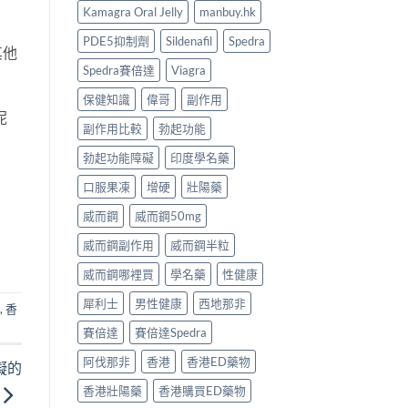
Kamagra Oral Jelly
manbuy.hk
PDE5抑制劑
Sildenafil
Spedra
其他
Spedra賽倍達
Viagra
保健知識
偉哥
副作用
呢
副作用比較
勃起功能
勃起功能障礙
印度學名藥
口服果凍
增硬
壯陽藥
威而鋼
威而鋼50mg
威而鋼副作用
威而鋼半粒
威而鋼哪裡買
學名藥
性健康
犀利士
男性健康
西地那非
康
,
香
賽倍達
賽倍達Spedra
阿伐那非
香港
香港ED藥物
礙的
香港壯陽藥
香港購買ED藥物