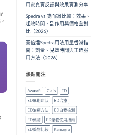
用家真實反饋與效果實測分享
配
Spedra vs 威而鋼 比較：效果、
降。
起效時間、副作用與價格全對
比（2026）
賽倍達Spedra用法用量香港指
南：劑量、見效時間與正確服
用方法（2026）
熱點關注
Avanafil
Cialis
ED
ED早期症狀
ED治療
ED治療方法
ED自我檢測
擇
ED藥物
ED藥物使用指南
ED藥物比較
Kamagra