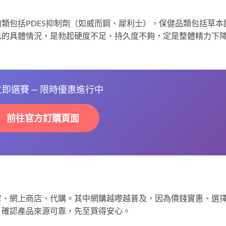
類包括PDE5抑制劑（如威而鋼、犀利士），保健品類包括草本
己的具體情況，是勃起硬度不足、持久度不夠，定是整體精力下
 立即選賽 — 限時優惠進行中
前往官方訂購頁面
房、網上商店、代購。其中網購越嚟越普及，因為價錢實惠、選
，確認產品來源可靠，先至買得安心。