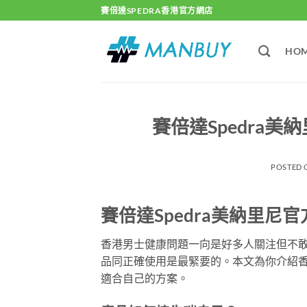
Skip
賽倍達SPEDRA香港官方網店
to
content
HO
賽倍達Spedra
POSTED
賽倍達Spedra美納里
香港男士健康問題一向是好多人關注但不
品同正確使用是最緊要的。本文為你介紹香
適合自己的方案。