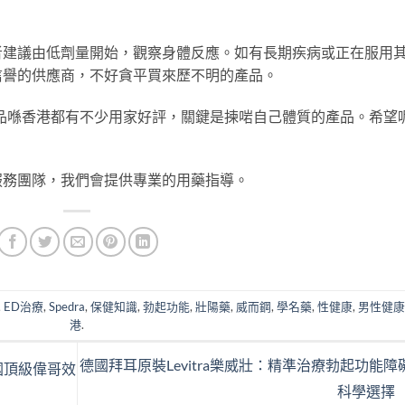
者建議由低劑量開始，觀察身體反應。如有長期疾病或正在服用
信譽的供應商，不好貪平買來歷不明的產品。
等產品喺香港都有不少用家好評，關鍵是揀啱自己體質的產品。希望
服務團隊，我們會提供專業的用藥指導。
,
ED治療
,
Spedra
,
保健知識
,
勃起功能
,
壯陽藥
,
威而鋼
,
學名藥
,
性健康
,
男性健
港
.
德國拜耳原裝Levitra樂威壯：精準治療勃起功能障
國頂級偉哥效
科學選擇