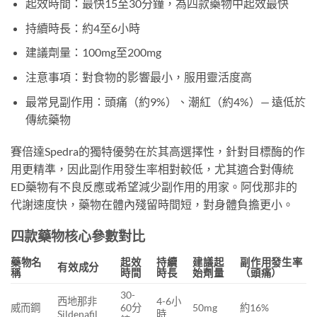
起效時間：最快15至30分鐘，為四款藥物中起效最快
持續時長：約4至6小時
建議劑量：100mg至200mg
注意事項：對食物的影響最小，服用靈活度高
最常見副作用：頭痛（約9%）、潮紅（約4%）— 遠低於
傳統藥物
賽倍達Spedra的獨特優勢在於其高選擇性，針對目標酶的作
用更精準，因此副作用發生率相對較低，尤其適合對傳統
ED藥物有不良反應或希望減少副作用的用家。阿伐那非的
代謝速度快，藥物在體內殘留時間短，對身體負擔更小。
四款藥物核心參數對比
藥物名
起效
持續
建議起
副作用發生率
有效成分
稱
時間
時長
始劑量
（頭痛）
30-
西地那非
4-6小
威而鋼
60分
50mg
約16%
Sildenafil
時