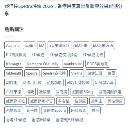
賽倍達Spedra評價 2026：香港用家真實反饋與效果實測分
享
熱點關注
Avanafil
Cialis
ED
ED早期症狀
ED治療
ED治療方法
ED自我檢測
ED藥物
ED藥物使用指南
ED藥物比較
Kamagra
Kamagra Oral Jelly
manbuy.hk
PDE5抑制劑
Sildenafil
Spedra
Spedra賽倍達
Viagra
保健知識
偉哥
副作用
副作用比較
勃起功能
勃起功能障礙
印度學名藥
口服果凍
增硬
壯陽藥
威而鋼
威而鋼50mg
威而鋼副作用
威而鋼半粒
威而鋼哪裡買
學名藥
性健康
犀利士
男性健康
西地那非
賽倍達
賽倍達Spedra
阿伐那非
香港
香港ED藥物
香港壯陽藥
香港購買ED藥物