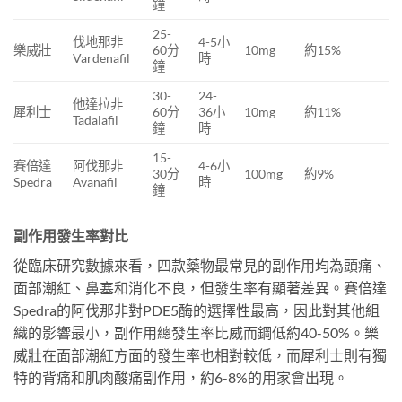
鐘
25-
伐地那非
4-5小
樂威壯
60分
10mg
約15%
Vardenafil
時
鐘
30-
24-
他達拉非
犀利士
60分
36小
10mg
約11%
Tadalafil
鐘
時
15-
賽倍達
阿伐那非
4-6小
30分
100mg
約9%
Spedra
Avanafil
時
鐘
副作用發生率對比
從臨床研究數據來看，四款藥物最常見的副作用均為頭痛、
面部潮紅、鼻塞和消化不良，但發生率有顯著差異。賽倍達
Spedra的阿伐那非對PDE5酶的選擇性最高，因此對其他組
織的影響最小，副作用總發生率比威而鋼低約40-50%。樂
威壯在面部潮紅方面的發生率也相對較低，而犀利士則有獨
特的背痛和肌肉酸痛副作用，約6-8%的用家會出現。