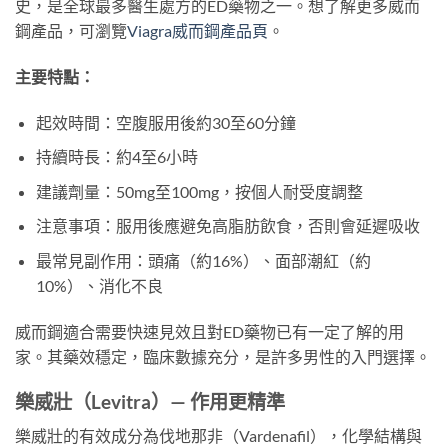
史，是全球最多醫生處方的ED藥物之一。想了解更多威而
鋼產品，可瀏覽
Viagra威而鋼產品頁
。
主要特點：
起效時間：空腹服用後約30至60分鐘
持續時長：約4至6小時
建議劑量：50mg至100mg，按個人耐受度調整
注意事項：服用後應避免高脂肪飲食，否則會延遲吸收
最常見副作用：頭痛（約16%）、面部潮紅（約
10%）、消化不良
威而鋼適合需要快速見效且對ED藥物已有一定了解的用
家。其藥效穩定，臨床數據充分，是許多男性的入門選擇。
樂威壯（Levitra）— 作用更精準
樂威壯的有效成分為伐地那非（Vardenafil），化學結構與