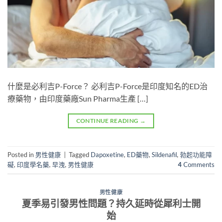
什麼是必利吉P-Force？ 必利吉P-Force是印度知名的ED治
療藥物，由印度藥廠Sun Pharma生產 […]
CONTINUE READING
→
Posted in
男性健康
|
Tagged
Dapoxetine
,
ED藥物
,
Sildenafil
,
勃起功能障
礙
,
印度學名藥
,
早洩
,
男性健康
4
Comments
男性健康
夏季易引發男性問題？持久延時從犀利士開
始