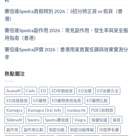
賽倍達Spedra真假辨別 2026：3招分辨正貨 vs 假貨（香
港）
賽倍達Spedra副作用 2026：常見副作用、發生率與安全服
用指南（香港）
賽倍達Spedra評價 2026：香港用家真實反饋與效果實測分
享
熱點關注
Avanafil
Cialis
ED
ED早期症狀
ED治療
ED治療方法
ED自我檢測
ED藥物
ED藥物使用指南
ED藥物比較
Kamagra
Kamagra Oral Jelly
manbuy.hk
PDE5抑制劑
Sildenafil
Spedra
Spedra賽倍達
Viagra
保健知識
偉哥
副作用
副作用比較
勃起功能
勃起功能障礙
印度學名藥