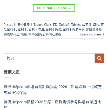
CONTINUE READING
→
Posted in
男性健康
|
Tagged
Cialis
,
ED
,
Tadalafil Tablets
,
威而鋼
,
早洩
,
正
品犀利士
,
犀利士
,
犀利士吃法
,
犀利士效果
,
犀利士香港官網
,
網購壯陽藥
,
網購犀利士
,
陽痿
,
香港保健品
,
香港壯陽藥
Leave a comment
近期文章
賽倍達Spedra香港官網訂購指南 2026：訂購流程、付款方
式與正貨保障
賽倍達Spedra價格2026香港：正貨售價參考與購買渠道比
較