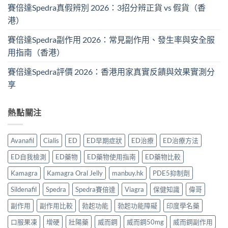
賽倍達Spedra真假辨別 2026：3招分辨正貨 vs 假貨（香
港）
賽倍達Spedra副作用 2026：常見副作用、發生率與安全服
用指南（香港）
賽倍達Spedra評價 2026：香港用家真實反饋與效果實測分
享
熱點關注
Avanafil
Cialis
ED
ED早期症狀
ED治療
ED治療方法
ED自我檢測
ED藥物
ED藥物使用指南
ED藥物比較
Kamagra
Kamagra Oral Jelly
manbuy.hk
PDE5抑制劑
Sildenafil
Spedra
Spedra賽倍達
Viagra
保健知識
偉哥
副作用
副作用比較
勃起功能
勃起功能障礙
印度學名藥
口服果凍
增硬
壯陽藥
威而鋼
威而鋼50mg
威而鋼副作用