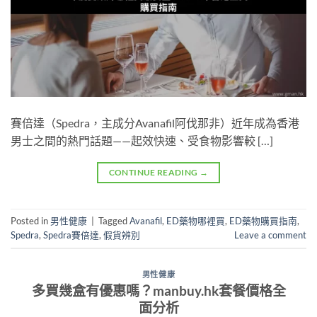
賽倍達（Spedra，主成分Avanafil阿伐那非）近年成為香港
男士之間的熱門話題——起效快速、受食物影響較 […]
CONTINUE READING
→
Posted in
男性健康
|
Tagged
Avanafil
,
ED藥物哪裡買
,
ED藥物購買指南
,
Spedra
,
Spedra賽倍達
,
假貨辨別
Leave a comment
男性健康
多買幾盒有優惠嗎？manbuy.hk套餐價格全
面分析